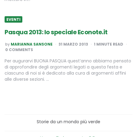
EVENTI
Pasqua 2013: lo speciale Econote.it
POSTED
by
MARIANNA SANSONE
31 MARZO 2013
1
MINUTE READ
BY
0 COMMENTS
Per augurarvi BUONA PASQUA quest’anno abbiamo pensato
di approfondire degli argomenti legati a questa festa e
ciascuno di noi si è dedicato alla cura di argomenti affini
alle diverse sezioni. …
Storie da un mondo più verde