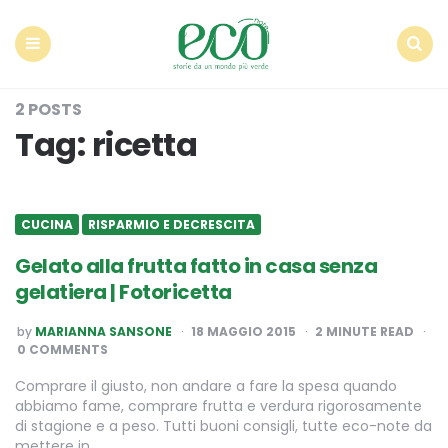
Econote
Menu
Search
2 POSTS
Tag:
ricetta
CUCINA
RISPARMIO E DECRESCITA
Gelato alla frutta fatto in casa senza
gelatiera | Fotoricetta
POSTED
by
MARIANNA SANSONE
18 MAGGIO 2015
2
MINUTE READ
BY
0 COMMENTS
Comprare il giusto, non andare a fare la spesa quando
abbiamo fame, comprare frutta e verdura rigorosamente
di stagione e a peso. Tutti buoni consigli, tutte eco-note da
mettere in…