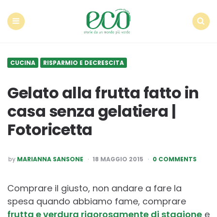
Econote
Menu
Search
CUCINA
RISPARMIO E DECRESCITA
Gelato alla frutta fatto in
casa senza gelatiera |
Fotoricetta
POSTED
by
MARIANNA SANSONE
18 MAGGIO 2015
0 COMMENTS
BY
Comprare il giusto, non andare a fare la
spesa quando abbiamo fame, comprare
frutta e verdura rigorosamente di stagione
e