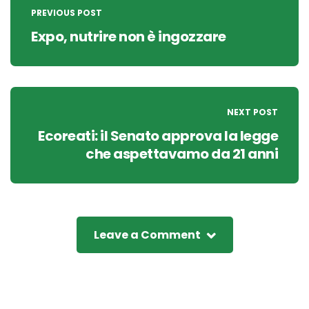
navigation
PREVIOUS POST
Expo, nutrire non è ingozzare
NEXT POST
Ecoreati: il Senato approva la legge
che aspettavamo da 21 anni
Leave a Comment