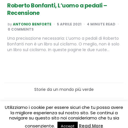
Roberto Bonfanti, L’uomo a pedali –
Recensione
POSTED
by
ANTONIO BENFORTE
5 APRILE 2021
4
MINUTE READ
BY
0 COMMENTS
Una precisazione necessaria: L’uomo a pedali di Roberto
Bonfanti non è un libro sul ciclismo. O meglio, non è solo
un libro sul ciclismo. In queste pagine le due ruote…
Storie da un mondo più verde
Home
Turismo sostenibile
Utilizziamo i cookie per essere sicuri che tu possa avere
Laboratori/Visite per le scuole
la migliore esperienza sul nostro sito. Se continui a
Green content per aziende
Media Partner
navigare su questo sito noi consideriamo che tu sia
consenziente.
Read More
Accept