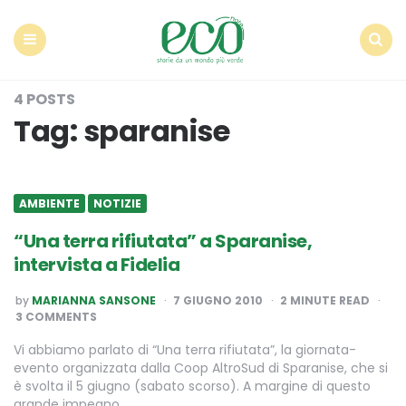
Econote
Menu
Search
4 POSTS
Tag:
sparanise
AMBIENTE
NOTIZIE
“Una terra rifiutata” a Sparanise,
intervista a Fidelia
POSTED
by
MARIANNA SANSONE
7 GIUGNO 2010
2
MINUTE READ
BY
3 COMMENTS
Vi abbiamo parlato di “Una terra rifiutata”, la giornata-
evento organizzata dalla Coop AltroSud di Sparanise, che si
è svolta il 5 giugno (sabato scorso). A margine di questo
grande impegno…