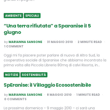
AMBIENTE
SPECIALI
“Una terra rifiutata” a Sparanise il 5
giugno
POSTED
by
MARIANNA SANSONE
31 MAGGIO 2010
2
MINUTE READ
BY
1 COMMENT
Oggi mi fa piacere poter parlare di nuovo di Altro Sud, la
cooperativa sociale di Sparanise che abbiamo incontrato la
prima volta alla Piccola Libreria 80mq di calvi Risorta, in…
NOTIZIE
SOSTENIBILITÀ
SpEranise: il Villaggio Ecosostenibile
POSTED
by
MARIANNA SANSONE
8 MAGGIO 2010
1
MINUTE READ
BY
0 COMMENTS
La prossima domenica – 9 maggio 2010 – ci sarà una