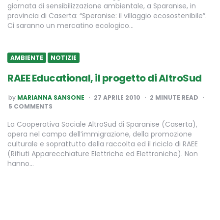
giornata di sensibilizzazione ambientale, a Sparanise, in
provincia di Caserta: “Speranise: il villaggio ecosostenibile”.
Ci saranno un mercatino ecologico…
AMBIENTE
NOTIZIE
RAEE Educational, il progetto di AltroSud
POSTED
by
MARIANNA SANSONE
27 APRILE 2010
2
MINUTE READ
BY
5 COMMENTS
La Cooperativa Sociale AltroSud di Sparanise (Caserta),
opera nel campo dell’immigrazione, della promozione
culturale e soprattutto della raccolta ed il riciclo di RAEE
(Rifiuti Apparecchiature Elettriche ed Elettroniche). Non
hanno…