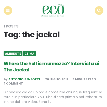
Econote
Menu
Search
1 POSTS
Tag:
the jackal
AMBIENTE
CLIMA
Where the hell is munnezza? Intervista ai
The Jackal
POSTED
by
ANTONIO BENFORTE
26 LUGLIO 2011
3
MINUTE READ
BY
1 COMMENT
Li conosco già da un po’, e come me chiunque frequenti la
rete e in particolare YouTube si sarà prima o poi imbattuto
in uno dei loro video. Sono i…