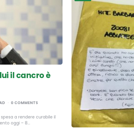
i il cancro è
EAD
0 COMMENTS
spesa a rendere curabile il
pento oggi – 8…