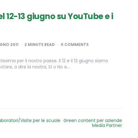
l 12-13 giugno su YouTube e i
UGNO 2011
2
MINUTE READ
0 COMMENTS
ssima per il nostro paese. Il 12 e il 13 giugno siamo
tare, a dire la nostra, Sì o No a…
aboratori/Visite per le scuole
Green content per aziende
Media Partner