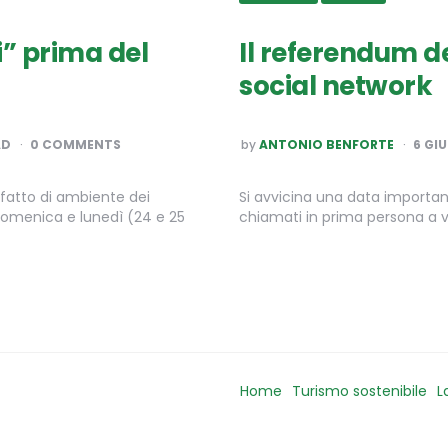
i” prima del
Il referendum de
social network
POSTED
AD
0 COMMENTS
by
ANTONIO BENFORTE
6 GI
BY
 fatto di ambiente dei
Si avvicina una data importanti
. Domenica e lunedì (24 e 25
chiamati in prima persona a vo
Home
Turismo sostenibile
L