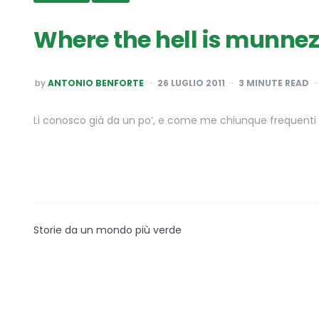
Where the hell is munnezz
POSTED
by
ANTONIO BENFORTE
26 LUGLIO 2011
3
MINUTE READ
BY
Li conosco già da un po’, e come me chiunque frequenti la
Storie da un mondo più verde