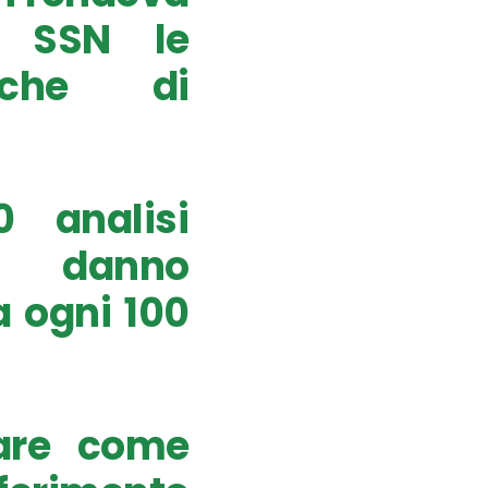
l SSN le
iche di
0 analisi
i danno
 ogni 100
care come