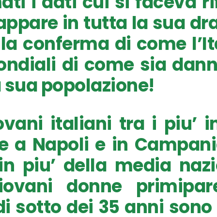
ati i dati cui si faceva r
 appare in tutta la sua 
la conferma di come l’Ita
ondiali di come sia dann
 sua popolazione!
vani italiani tra i piu’ in
e a Napoli e in Campan
n piu’ della media nazi
iovani donne primipar
 di sotto dei 35 anni sono 