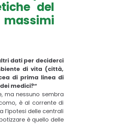
tiche del
i massimi
ri dati per deciderci
ente di vita (città,
cea di prima linea di
 dei medici?”
bile, ma nessuno sembra
acomo, è al corrente di
’ipotesi delle centrali
potizzare è quello delle