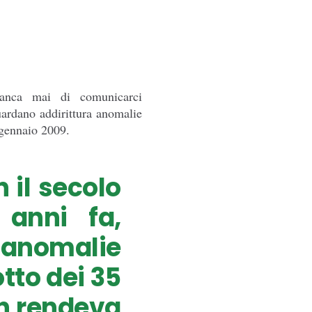
manca mai di comunicarci
uardano addirittura anomalie
 gennaio 2009.
n il secolo
 anni fa,
i anomalie
tto dei 35
on rendeva