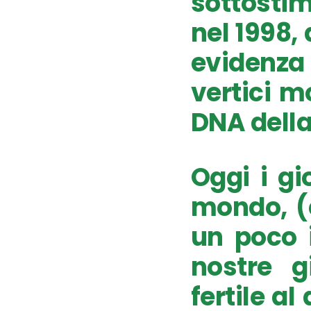
sottostim
nel 1998,
evidenza 
vertici m
DNA della
Oggi i gio
mondo, (
un poco i
nostre g
fertile al