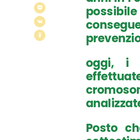
possibi
conseg
prevenzio
oggi, i 
effett
cromosom
analizzate
Posto ch