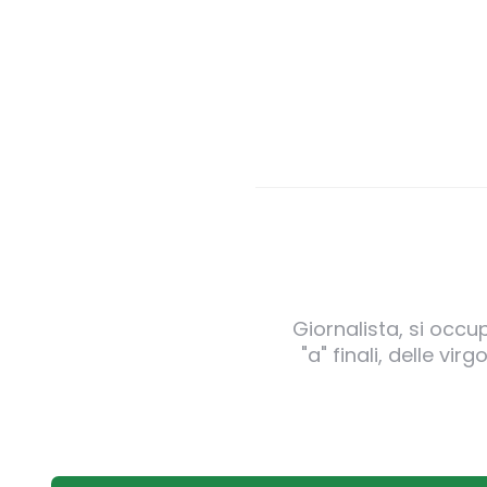
Giornalista, si occu
"a" finali, delle v
Post