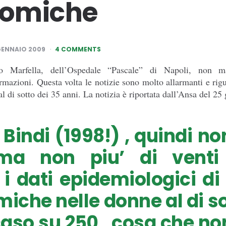
omiche
GENNAIO 2009
4 COMMENTS
nio Marfella, dell’Ospedale “Pascale” di Napoli, non 
rmazioni. Questa volta le notizie sono molto allarmanti e rig
 di sotto dei 35 anni. La notizia è riportata dall’Ansa del 25
 Bindi (1998!) , quindi no
ma non piu’ di venti
 i dati epidemiologici d
che nelle donne al di so
 caso su 250 , cosa che n