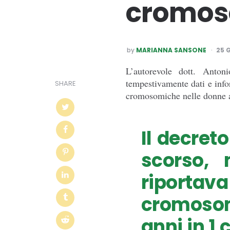
cromos
POSTED
by
MARIANNA SANSONE
25 
BY
L’autorevole dott. Anto
tempestivamente dati e info
SHARE
cromosomiche nelle donne al
Il decreto
scorso, 
riportava
cromosomi
anni in 1