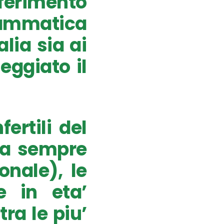
iferimento
drammatica
lia sia ai
eggiato il
fertili del
ia sempre
onale), le
e in eta’
tra le piu’