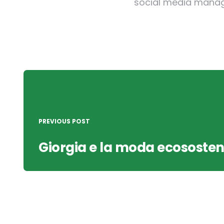
social media manager
Post
navigation
PREVIOUS POST
Giorgia e la moda ecososten