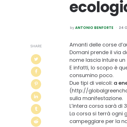
ecologi
POSTED
by
ANTONIO BENFORTE
24 
BY
Amanti delle corse d’a
SHARE
Domani prende il via da 
nome lascia intuire un
E infatti, lo scopo è q
consumino poco.
Due tipi di veicoli:
a ene
(http://globalgreenchal
sulla manifestazione.
L’intera corsa sarà di 3
La corsa si terrà ogni 
campeggiare per la nott