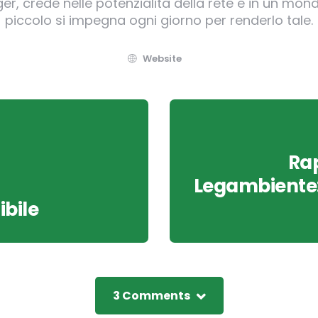
, crede nelle potenzialità della rete e in un mond
piccolo si impegna ogni giorno per renderlo tale.
Website
Ra
Legambiente: 
ibile
3 Comments