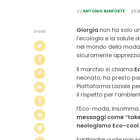
POSTED
by
ANTONIO BENFORTE
22 
BY
Giorgia
non ha solo u
SHARE
l’ecologia e la salute
nel mondo della moda 
sicuramente apprezzab
Il marchio si chiama
E
neonato, ha presto part
Piattaforma Laziale pe
il rispetto per l’ambie
l’Eco-moda, insomma.
messaggi come “take c
neologismo Eco-cool
.
Earthache vuole non sol