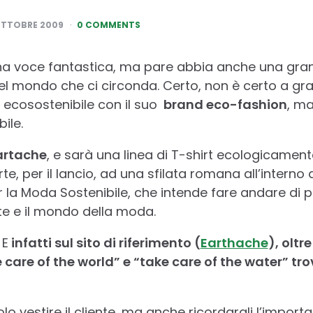
OTTOBRE 2009
0 COMMENTS
na voce fantastica, ma pare abbia anche una gra
 del mondo che ci circonda. Certo, non è certo a gr
ecosostenibile con il suo
brand eco-fashion
, ma
ile.
artache
, e sarà una linea di T-shirt ecologicamente 
e, per il lancio, ad una sfilata romana all’interno
r la Moda Sostenibile, che intende fare andare di 
nte e il mondo della moda.
 E
infatti sul sito di riferimento (
Earthache
), oltr
are of the world” e “take care of the water” tr
o vestire il cliente, ma anche ricordargli l’import