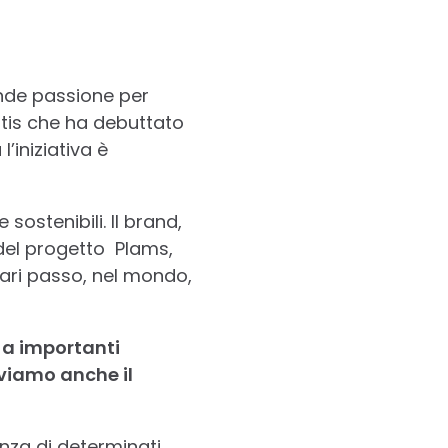
nde passione per
atis che ha debuttato
 l’iniziativa è
sostenibili. Il brand,
 del progetto Plams,
pari passo, nel mondo,
e a importanti
oviamo anche il
anza di determinati