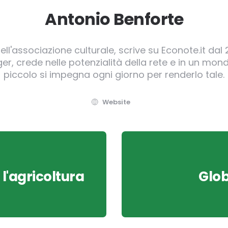
Antonio Benforte
ll'associazione culturale, scrive su Econote.it dal 
, crede nelle potenzialità della rete e in un mond
piccolo si impegna ogni giorno per renderlo tale.
Website
l'agricoltura
Glob