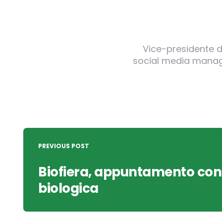
Vice-presidente de
social media manager
Post
navigation
PREVIOUS POST
Biofiera, appuntamento con 
biologica