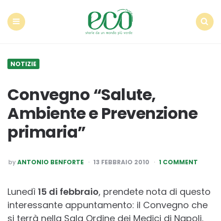
Econote
Menu
Search
NOTIZIE
Convegno “Salute,
Ambiente e Prevenzione
primaria”
POSTED
by
ANTONIO BENFORTE
13 FEBBRAIO 2010
1 COMMENT
BY
Lunedì
15 di febbraio
, prendete nota di questo
interessante appuntamento: il Convegno che
si terrà nella Sala Ordine dei Medici di Napoli,