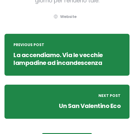
giorno per renderlo tale.
Website
Post
navigation
PREVIOUS POST
La accendiamo. Via le vecchie
lampadine ad incandescenza
NEXT POST
Un San Valentino Eco