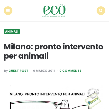
Econote
Menu
Search
ANIMALI
Milano: pronto intervento
per animali
POSTED
by
GUEST POST
6 MARZO 2011
0 COMMENTS
BY