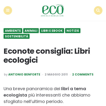
Econote
Menu
Search
AMBIENTE
ANIMALI
LIBRI E EBOOK
NOTIZIE
SOSTENIBILITÀ
Econote consiglia: Libri
ecologici
POSTED
by
ANTONIO BENFORTE
2 MAGGIO 2011
2 COMMENTS
BY
Una breve panoramica dei
libri a tema
ecologista
più interessanti che abbiamo
sfogliato nell’ultimo periodo.