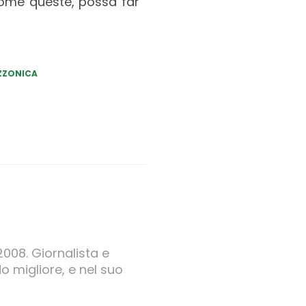
come queste, possa far
ZZONICA
2008. Giornalista e
o migliore, e nel suo