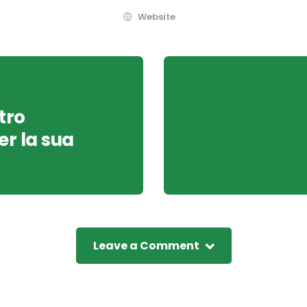
Website
tro
er la sua
Leave a Comment