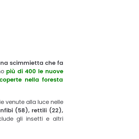
na scimmietta che fa
no
più di 400 le nuove
coperte nella foresta
ie venute alla luce nelle
fibi (58), rettili (22),
de gli insetti e altri