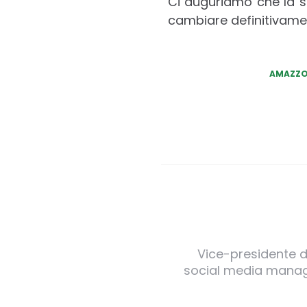
Ci auguriamo che la s
cambiare definitivamen
AMAZZO
Vice-presidente de
social media manager