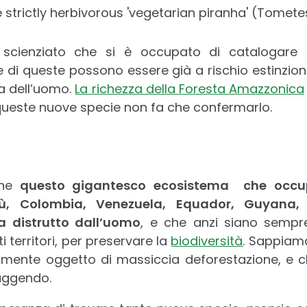
scienziato che si è occupato di catalogare 
e di queste possono essere già a rischio estinzio
ra dell’uomo.
La richezza della Foresta Amazzonica
 queste nuove specie non fa che confermarlo.
he
questo
gigantesco
ecosistema che occup
Perù, Colombia, Venezuela, Equador, Guyan
a distrutto dall’uomo
, e che anzi siano sempre 
 territori, per preservare la
biodiversità
. Sappiam
uamente oggetto di massiccia deforestazione, e 
ruggendo.