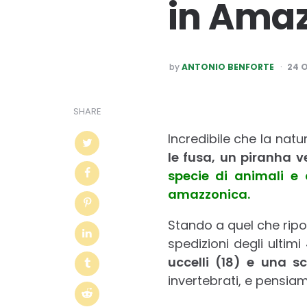
in Ama
POSTED
by
ANTONIO BENFORTE
24 
BY
SHARE
Incredibile che la nat
le fusa, un piranha v
specie di animali e 
amazzonica.
Stando a quel che ripor
spedizioni degli ultimi 
uccelli (18) e una 
invertebrati, e pensia