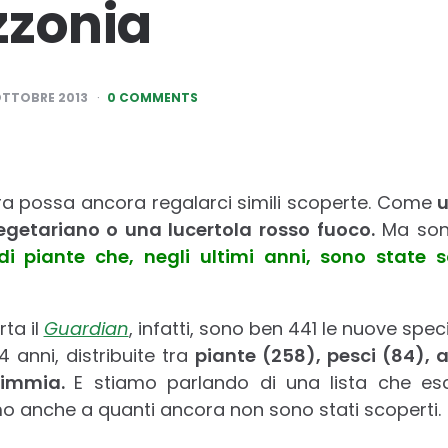
zzonia
OTTOBRE 2013
0 COMMENTS
ura possa ancora regalarci simili scoperte. Come
u
egetariano o una lucertola rosso fuoco.
Ma so
di piante che, negli ultimi anni, sono state s
ta il
Guardian
, infatti, sono ben 441 le nuove spec
4 anni, distribuite tra
piante (258), pesci (84), an
scimmia.
E stiamo parlando di una lista che esclu
mo anche a quanti ancora non sono stati scoperti.