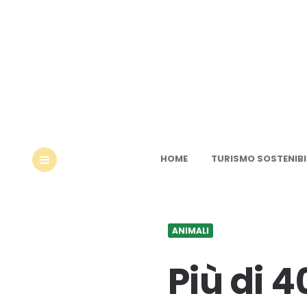
Ec
HOME
TURISMO SOSTENIBI
MENU
ANIMALI
Più di 