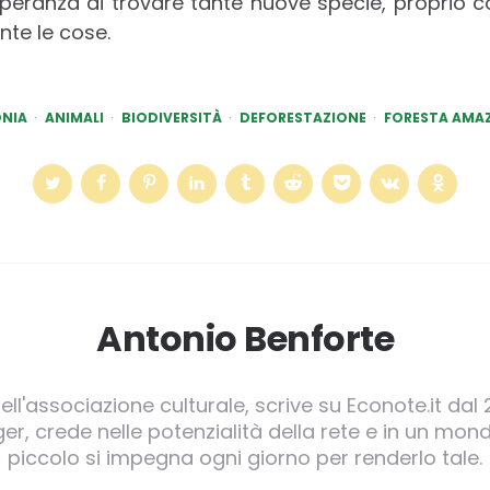
peranza di trovare tante nuove specie, proprio 
te le cose.
NIA
ANIMALI
BIODIVERSITÀ
DEFORESTAZIONE
FORESTA AMA
Antonio Benforte
ll'associazione culturale, scrive su Econote.it dal 
, crede nelle potenzialità della rete e in un mond
piccolo si impegna ogni giorno per renderlo tale.