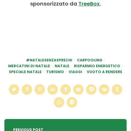
sponsorizzato da
TreeBox
.
#NATALESENZASPRECHI
CARPOOLING
MERCATINI DI NATALE
NATALE
RISPARMIO ENERGETICO
SPECIALE NATALE
TURISMO
VIAGGI
VUOTO A RENDERE
Post
navigation
PREVIOUS POST