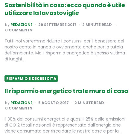
Sostenibilità in casa: ecco quando è utile
utilizzare la lavastoviglie
POSTED
by
REDAZIONE
29 SETTEMBRE 2017
2
MINUTE READ
BY
0 COMMENTS
Tutti noi vorremmo ridurre i consumi, per il benessere del
nostro conto in banca e ovviamente anche per la tutela
dell’ambiente. Ma il risparmio energetico è spesso vittima
di luoghi…
RISPARMIO E DECRESCITA
Il risparmio energetico tra le mura di casa
POSTED
by
REDAZIONE
5 AGOSTO 2017
2
MINUTE READ
BY
0 COMMENTS
Il 30% dei consumi energetici e quasi il 25% delle emissioni
di CO 2 totali nazionali è rappresentato dall’energia che
viene consumata per riscaldare le nostre case e per la…