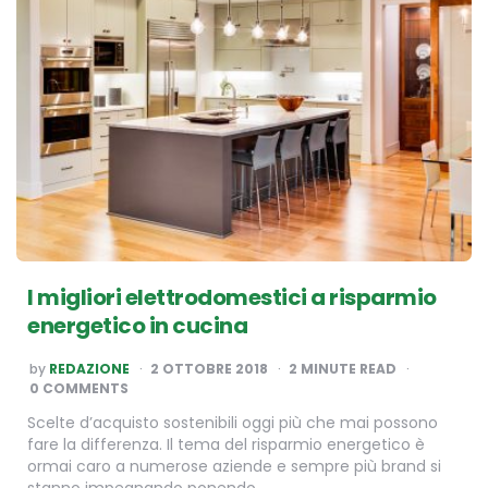
I migliori elettrodomestici a risparmio
energetico in cucina
POSTED
by
REDAZIONE
2 OTTOBRE 2018
2
MINUTE READ
BY
0 COMMENTS
Scelte d’acquisto sostenibili oggi più che mai possono
fare la differenza. Il tema del risparmio energetico è
ormai caro a numerose aziende e sempre più brand si
stanno impegnando ponendo…