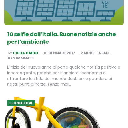
10 selfie dall’Italia. Buone notizie anche
per l’ambiente
POSTED
by
GIULIA GAIDO
13 GENNAIO 2017
2
MINUTE READ
BY
0 COMMENTS
L’inizio del nuovo anno ci porta qualche notizia positiva e
incoraggiante, perché per rilanciare l’economia e
affrontare le sfide del mondo dobbiamo guardare ai
nostri punti di forza, senza mai…
TECNOLOGIE