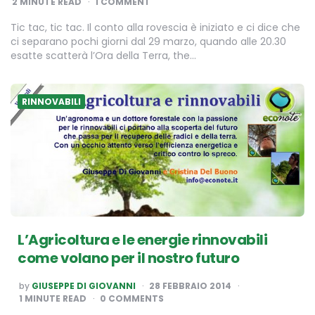
2
MINUTE READ
1 COMMENT
Tic tac, tic tac. Il conto alla rovescia è iniziato e ci dice che
ci separano pochi giorni dal 29 marzo, quando alle 20.30
esatte scatterà l’Ora della Terra, the…
RINNOVABILI
L’Agricoltura e le energie rinnovabili
come volano per il nostro futuro
POSTED
by
GIUSEPPE DI GIOVANNI
28 FEBBRAIO 2014
BY
1
MINUTE READ
0 COMMENTS