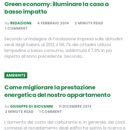
Green economy: illuminare la casa a
basso impatto
POSTED
by
REDAZIONE
4 FEBBRAIO 2014
2
MINUTE READ
BY
1 COMMENT
Secondo un’indagine di Fondazione Impresa sulle abitudini
verdi degli italiani, al 2012, il 96,7% dei cittadini utilizza
lampadine a basso consumo, addirittura il 7,9% in più
rispetto all’anno precedente. Secondo…
AMBIENTE
Come migliorare la prestazione
energetica del nostro appartamento
POSTED
by
GIUSEPPE DI GIOVANNI
11 DICEMBRE 2013
BY
2
MINUTE READ
1 COMMENT
L’aumento del costo del carburante e, in generale, dei costi
connessi al riscaldamento degli edifici ha spinto la ricerca e