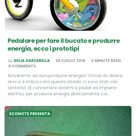
Pedalare per fare il bucato e produrre
energia, ecco i prototipi
POSTED
by
DELIA GARZARELLA
25 LUGLIO 2016
2
MINUTE READ
BY
0 COMMENTS
Arriveremo ad autoprodurre energia? Ormai da diversi
anni si è imboccata questa strada: ci sono stati vari
tentativi di connettere sistemi a pedali ad impianti
elettrici, per produrre energia direttamente col…
ECONOTE PRESENTA