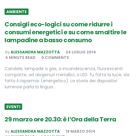
AMBIENTE
Consigli eco-logici su come ridurre i
consumi energetici e su come smaltire le
lampadine a basso consumo
POSTED
by
ALESSANDRA MAZZOTTA
24 LUGLIO 2014
BY
4
MINUTE READ
0 COMMENTS
Candele, lampade a gas, a incandescenza, fluorescenti
compatte, ad alogenuri metallici, a LED: fu fatta la luce, sia
fatto il risparmio (energetico). La storia dei dispositivi
luminosi parla la lingua…
EVENTI
29 marzo ore 20.30: è l’Ora della Terra
POSTED
by
ALESSANDRA MAZZOTTA
19 MARZO 2014
BY