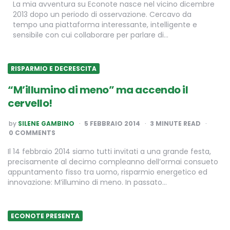
La mia avventura su Econote nasce nel vicino dicembre
2013 dopo un periodo di osservazione. Cercavo da
tempo una piattaforma interessante, intelligente e
sensibile con cui collaborare per parlare di…
RISPARMIO E DECRESCITA
“M’illumino di meno” ma accendo il
cervello!
POSTED
by
SILENE GAMBINO
5 FEBBRAIO 2014
3
MINUTE READ
BY
0 COMMENTS
Il 14 febbraio 2014 siamo tutti invitati a una grande festa,
precisamente al decimo compleanno dell’ormai consueto
appuntamento fisso tra uomo, risparmio energetico ed
innovazione: M’illumino di meno. In passato…
ECONOTE PRESENTA