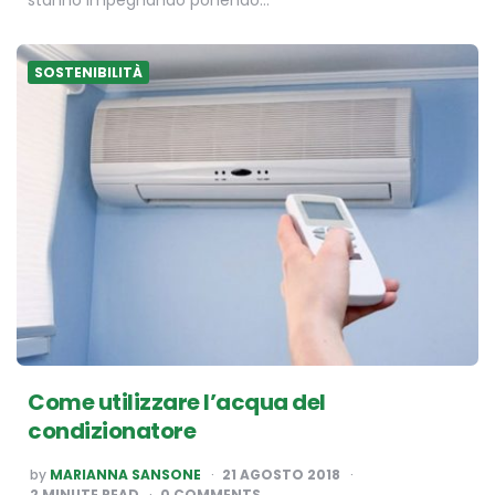
SOSTENIBILITÀ
Come utilizzare l’acqua del
condizionatore
POSTED
by
MARIANNA SANSONE
21 AGOSTO 2018
BY
2
MINUTE READ
0 COMMENTS