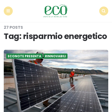
Econote
Menu
Search
27 POSTS
Tag:
risparmio energetico
ECONOTE PRESENTA
RINNOVABILI