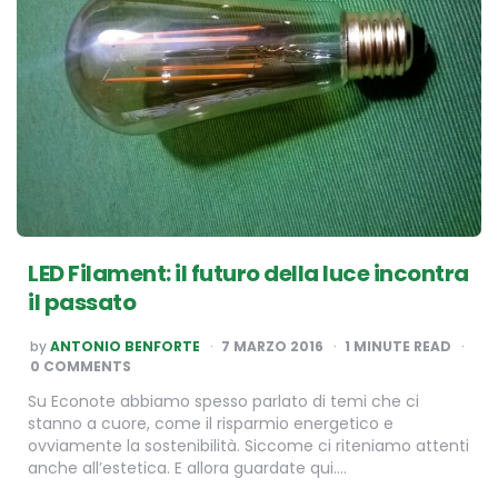
LED Filament: il futuro della luce incontra
il passato
POSTED
by
ANTONIO BENFORTE
7 MARZO 2016
1
MINUTE READ
BY
0 COMMENTS
Su Econote abbiamo spesso parlato di temi che ci
stanno a cuore, come il risparmio energetico e
ovviamente la sostenibilità. Siccome ci riteniamo attenti
anche all’estetica. E allora guardate qui….