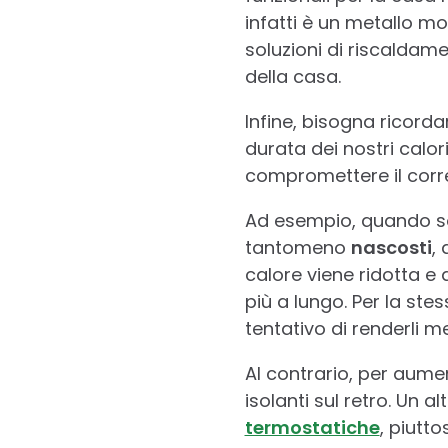
infatti è un metallo mo
soluzioni di riscaldamen
della casa.
Infine, bisogna ricorda
durata dei nostri calo
compromettere il corre
Ad esempio, quando so
tantomeno
nascosti
,
calore viene ridotta e
più a lungo. Per la ste
tentativo di renderli men
Al contrario, per aume
isolanti sul retro. Un al
termostatiche
, piutt