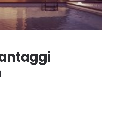
vantaggi
n