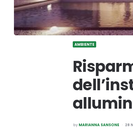
AMBIENTE
Risparm
dell’ins
allumin
POSTED
by
MARIANNA SANSONE
28 
BY