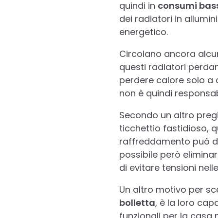
quindi in
consumi bas
dei radiatori in allum
energetico.
Circolano ancora alcuni 
questi radiatori perda
perdere calore solo a 
non è quindi responsabi
Secondo un altro pregi
ticchettio fastidioso, 
raffreddamento può deri
possibile però elimina
di evitare tensioni nell
Un altro motivo per sc
bolletta
, è la loro cap
funzionali per la casa 