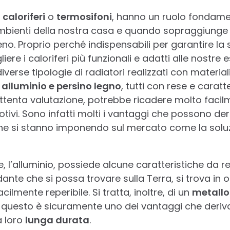
e
caloriferi
o
termosifoni
, hanno un ruolo fondamen
mbienti della nostra casa e quando sopraggiunge l
o. Proprio perché indispensabili per garantire la 
ere i caloriferi più funzionali e adatti alle nostre
verse tipologie di radiatori realizzati con materiali
, alluminio e persino legno
, tutti con rese e caratt
ttenta valutazione, potrebbe ricadere molto facil
tivi. Sono infatti molti i vantaggi che possono der
 che si stanno imponendo sul mercato come la sol
e, l’alluminio, possiede alcune caratteristiche da rec
ante che si possa trovare sulla Terra, si trova in 
ilmente reperibile. Si tratta, inoltre, di un
metallo
 questo è sicuramente uno dei vantaggi che deriva
a loro
lunga durata
.