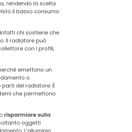
ia, rendendo la scelta
 visto il basso consumo
infatti chi sostiene che
. Il radiatore può
ettore con i profili,
i perché emettono un
caldamento o
parti del radiatore. È
istemi che permettono
no
risparmiare sulla
soltanto oggetti
damento. L’alluminio