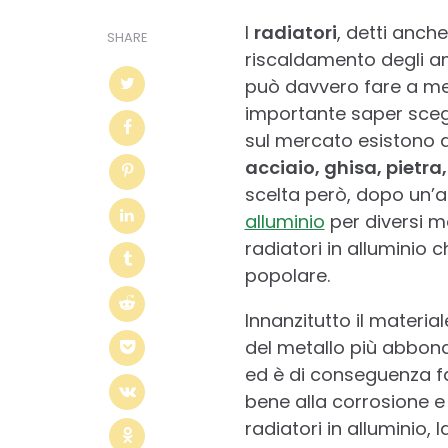
I
radiatori
, detti anch
SHARE
riscaldamento degli a
può davvero fare a men
importante saper scegli
sul mercato esistono di
acciaio, ghisa, pietra
scelta però, dopo un’a
alluminio
per diversi mo
radiatori in alluminio
popolare.
Innanzitutto il material
del metallo più abbond
ed è di conseguenza fac
bene alla corrosione e
radiatori in alluminio, l