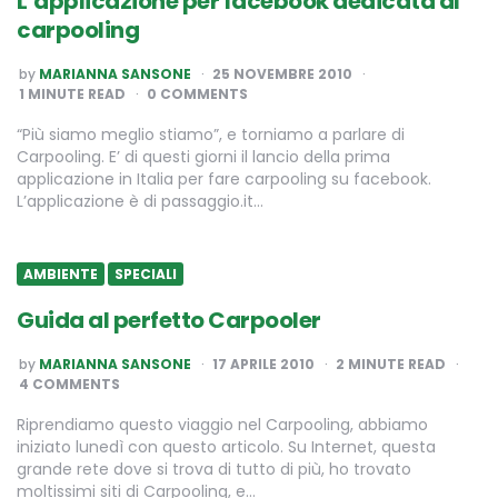
L’applicazione per facebook dedicata al
carpooling
POSTED
by
MARIANNA SANSONE
25 NOVEMBRE 2010
BY
1
MINUTE READ
0 COMMENTS
“Più siamo meglio stiamo”, e torniamo a parlare di
Carpooling. E’ di questi giorni il lancio della prima
applicazione in Italia per fare carpooling su facebook.
L’applicazione è di passaggio.it…
AMBIENTE
SPECIALI
Guida al perfetto Carpooler
POSTED
by
MARIANNA SANSONE
17 APRILE 2010
2
MINUTE READ
BY
4 COMMENTS
Riprendiamo questo viaggio nel Carpooling, abbiamo
iniziato lunedì con questo articolo. Su Internet, questa
grande rete dove si trova di tutto di più, ho trovato
moltissimi siti di Carpooling, e…