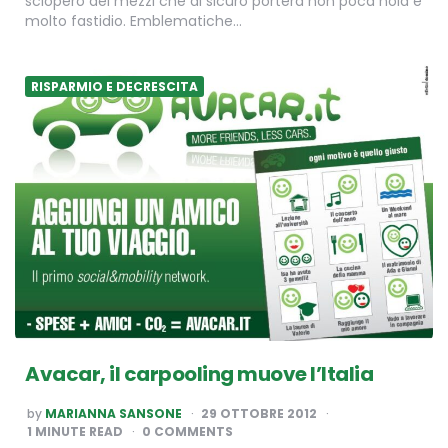
sciopero dei mezzi che di sicuro porterà non poca noia e
molto fastidio. Emblematiche…
RISPARMIO E DECRESCITA
Avacar, il carpooling muove l’Italia
POSTED
by
MARIANNA SANSONE
29 OTTOBRE 2012
BY
1
MINUTE READ
0 COMMENTS