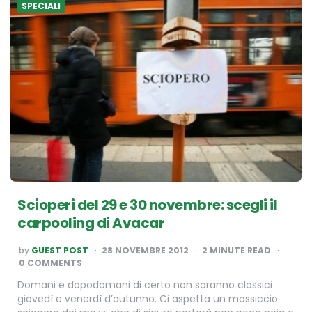
SPECIALI
Scioperi del 29 e 30 novembre: scegli il
carpooling di Avacar
POSTED
by
GUEST POST
28 NOVEMBRE 2012
2
MINUTE READ
BY
0 COMMENTS
Domani e dopodomani di certo non saranno classici
giovedì e venerdì d’autunno. Ci aspetta un massiccio