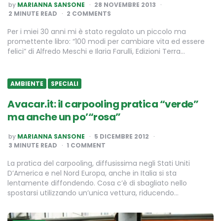
POSTED
by
MARIANNA SANSONE
28 NOVEMBRE 2013
BY
2
MINUTE READ
2 COMMENTS
Per i miei 30 anni mi è stato regalato un piccolo ma
promettente libro: “100 modi per cambiare vita ed essere
felici” di Alfredo Meschi e Ilaria Farulli, Edizioni Terra…
AMBIENTE
SPECIALI
Avacar.it: il carpooling pratica “verde”
ma anche un po’“rosa”
POSTED
by
MARIANNA SANSONE
5 DICEMBRE 2012
BY
3
MINUTE READ
1 COMMENT
La pratica del carpooling, diffusissima negli Stati Uniti
D’America e nel Nord Europa, anche in Italia si sta
lentamente diffondendo. Cosa c’è di sbagliato nello
spostarsi utilizzando un’unica vettura, riducendo…