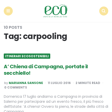
Econote
Menu
Search
10 POSTS
Tag:
carpooling
ITINERARI ECOSOSTENIBILI
A’ Chiena di Campagna, portate il
secchiello!
POSTED
by
MARIANNA SANSONE
11 LUGLIO 2016
2
MINUTE READ
BY
0 COMMENTS
Domenica 17 luglio andiamo a Campagna in provincia di
Salerno per partecipare ad un evento fresco, il più fresco
dell’Estate: ‘A chiena! Ovvero la piena, le strade della città di
Campagna…