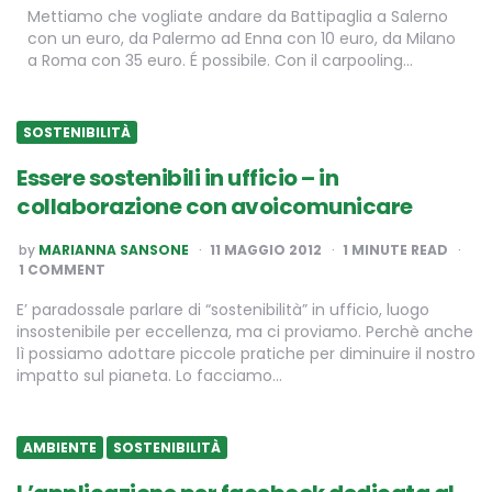
Mettiamo che vogliate andare da Battipaglia a Salerno
con un euro, da Palermo ad Enna con 10 euro, da Milano
a Roma con 35 euro. É possibile. Con il carpooling…
SOSTENIBILITÀ
Essere sostenibili in ufficio – in
collaborazione con avoicomunicare
POSTED
by
MARIANNA SANSONE
11 MAGGIO 2012
1
MINUTE READ
BY
1 COMMENT
E’ paradossale parlare di “sostenibilità” in ufficio, luogo
insostenibile per eccellenza, ma ci proviamo. Perchè anche
lì possiamo adottare piccole pratiche per diminuire il nostro
impatto sul pianeta. Lo facciamo…
AMBIENTE
SOSTENIBILITÀ