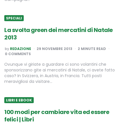
SPECIALI
La svolta green dei mercatini di Natale
2013
POSTED
by
REDAZIONE
29 NOVEMBRE 2013
2
MINUTE READ
BY
0 COMMENTS
Ovunque vi giriate a guardare ci sono volantini che
sponsorizzano gite ai mercatini di Natale, ci avete fatto
caso? In Svizzera, in Austria, in Francia. Tutti posti
meravigliosi da visitare…
LIBRI E EBOOK
100 modi per cambiare vita ed essere
felici | Libri