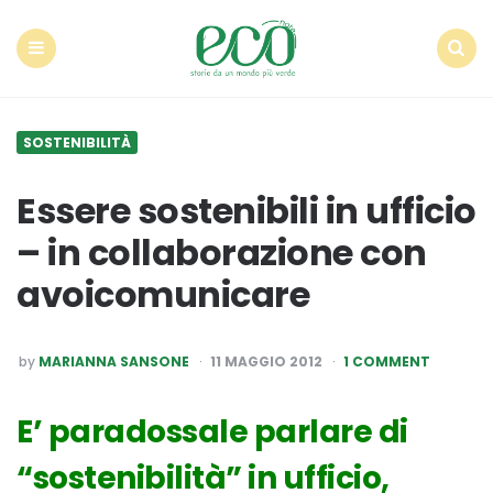
Econote
Menu
Search
SOSTENIBILITÀ
Essere sostenibili in ufficio
– in collaborazione con
avoicomunicare
POSTED
by
MARIANNA SANSONE
11 MAGGIO 2012
1 COMMENT
BY
E’ paradossale parlare di
“sostenibilità” in ufficio,