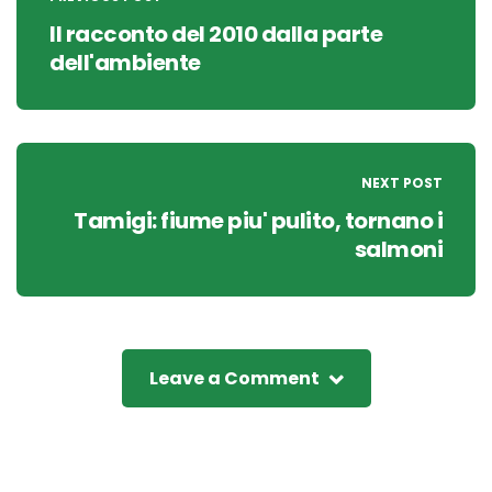
navigation
Il racconto del 2010 dalla parte
dell'ambiente
NEXT POST
Tamigi: fiume piu' pulito, tornano i
salmoni
Leave a Comment