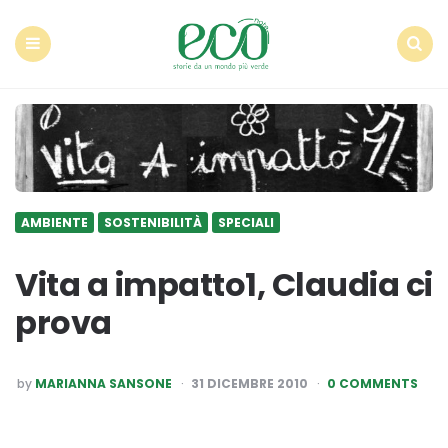
Econote
Menu
Search
AMBIENTE
SOSTENIBILITÀ
SPECIALI
Vita a impatto1, Claudia ci
prova
POSTED
by
MARIANNA SANSONE
31 DICEMBRE 2010
0 COMMENTS
BY