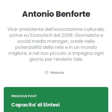
Antonio Benforte
Vice-presidente dell'associazione culturale,
scrive su Econote.it dal 2008. Giornalista e
social media manager, crede nelle
potenzialità della rete e in un mondo
migliore, e nel suo piccolo si impegna ogni
giorno per renderlo tale.
Website
Post
navigation
PREVIOUS POST
Capacita' di Sintesi