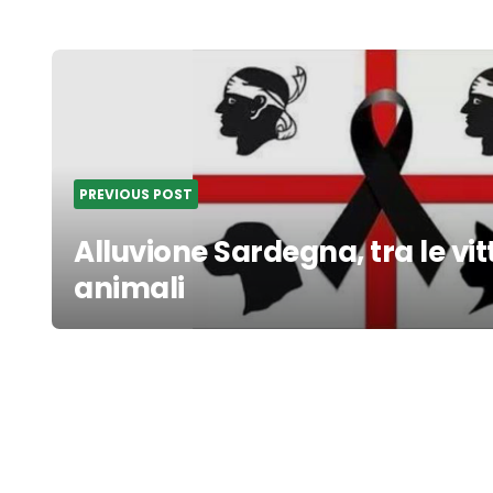
Post
navigation
PREVIOUS POST
Alluvione Sardegna, tra le vi
animali