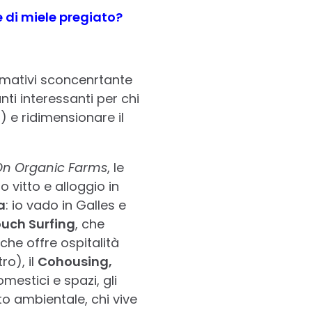
e di miele pregiato?
lamativi sconcenrtante
unti interessanti per chi
g
) e ridimensionare il
On Organic Farms
, le
vitto e alloggio in
a
: io vado in Galles e
uch Surfing
, che
che offre ospitalità
ro), il
Cohousing,
estici e spazi, gli
to ambientale, chi vive