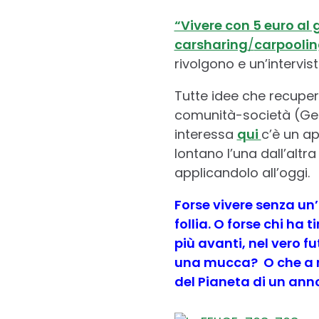
“Vivere con 5 euro al 
carsharing
/
carpooli
rivolgono e un’intervist
Tutte idee che recuper
comunità-società (Gem
interessa
qui
c’è un ap
lontano l’una dall’altr
applicandolo all’oggi.
Forse vivere senza un
follia. O forse chi ha
più avanti, nel vero 
una mucca? O che a me
del Pianeta di un anno