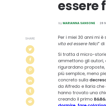
essere fe
POSTED
by
MARIANNA SANSONE
28 
BY
Per i miei 30 anni mi è
SHARE
vita ed essere felici
” di
Si tratta d micro-stori
ammettono g
li autor
rigurardano proposte, e
più semplice, meno pien
concreto sulla
decresc
da Alfredo e Ilaria che 
hanno trovato una chia
creando il primo
B&B&
dormire, fare colazio