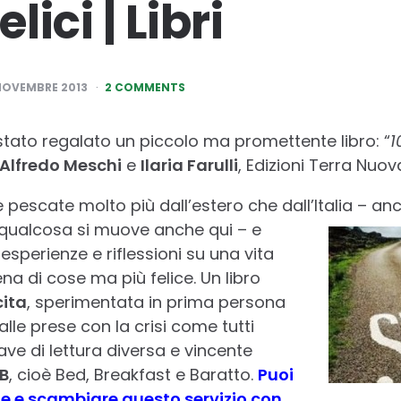
lici | Libri
NOVEMBRE 2013
2 COMMENTS
 stato regalato un piccolo ma promettente libro: “
1
Alfredo Meschi
e
Ilaria Farulli
, Edizioni Terra Nuov
e pescate molto più dall’estero che dall’Italia – a
i, qualcosa si muove anche qui – e
sperienze e riflessioni su una vita
a di cose ma più felice. Un libro
ita
, sperimentata in prima persona
alle prese con la crisi come tutti
ve di lettura diversa e vincente
B
, cioè Bed, Breakfast e Baratto.
Puoi
ne e scambiare questo servizio con