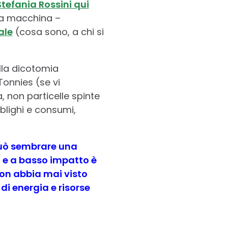
Stefania Rossini qui
 la macchina –
ale
(cosa sono, a chi si
lla dicotomia
onnies (se vi
, non particelle spinte
bblighi e consumi,
può sembrare una
ta e a basso impatto è
non abbia mai visto
i energia e risorse