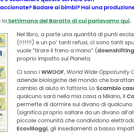
 staccionate? Badare ai bimbi? Hai una produzion
 la
Settimana del Baratto di cui parlavamo qui
.
Nel libro, a parte una quantità di punti esc
(!!!!!!!) e un po’ tanti refusi, ci sono tanti sp
vuole “tirare il freno a mano” (
downshiftin
proprio impatto sul Pianeta.
Ci sono i
WWOOF
, W
orld Wide Oppotunity 
aziende biologiche del mondo che barattano 
cambio di aiuto in fattoria. Lo
Scambio cas
qualcuno sarà nella mia casa a Milano, il
Co
permette di dormire sul divano di qualcuno 
(significa proprio saltare da un divano all’alt
piccole comunità che condividono elettrodom
Ecovillaggi
, gli insediamenti a basso impat