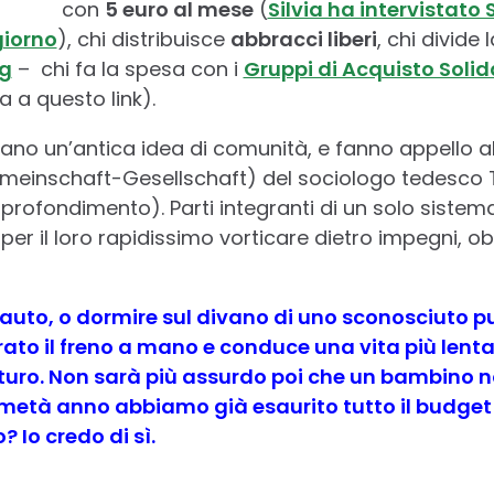
con
5 euro al mese
(
Silvia ha intervistato 
giorno
), chi distribuisce
abbracci liberi
, chi divide
ng
– chi fa la spesa con i
Gruppi di Acquisto Solid
a a questo link).
ano un’antica idea di comunità, e fanno appello a
einschaft-Gesellschaft) del sociologo tedesco T
profondimento). Parti integranti di un solo sistema
a per il loro rapidissimo vorticare dietro impegni, o
’auto, o dormire sul divano di uno sconosciuto 
 tirato il freno a mano e conduce una vita più len
futuro. Non sarà più assurdo poi che un bambino 
tà anno abbiamo già esaurito tutto il budget d
? Io credo di sì.