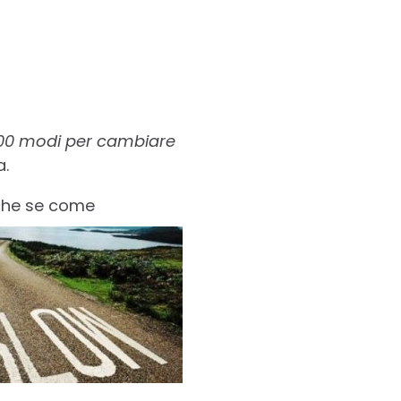
00 modi per cambiare
a.
nche se come