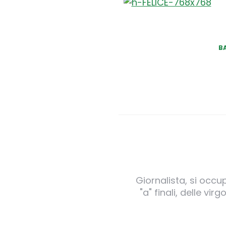
B
Giornalista, si occu
"a" finali, delle v