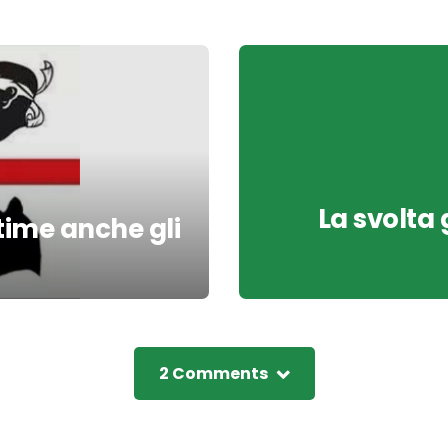
La svolta 
ttime anche gli
2 Comments