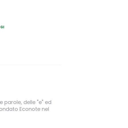
GI
 parole, delle "e" ed
 fondato Econote nel