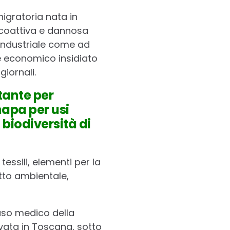
igratoria nata in
icoattiva e dannosa
 industriale come ad
re economico insidiato
iornali.
tante per
napa per usi
a biodiversità di
tessili, elementi per la
tto ambientale,
l’uso medico della
ivata in Toscana, sotto