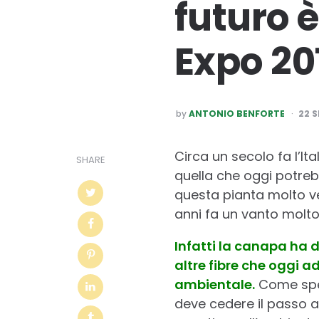
futuro 
Expo 20
POSTED
by
ANTONIO BENFORTE
22 
BY
Circa un secolo fa l’It
SHARE
quella che oggi potreb
questa pianta molto ve
anni fa un vanto molto
Infatti la canapa ha 
altre fibre che oggi 
ambientale.
Come spes
deve cedere il passo a