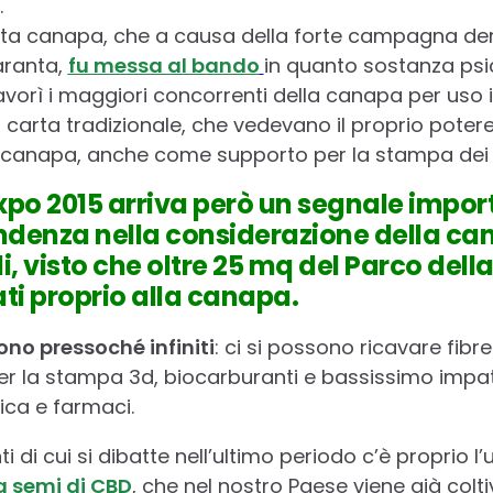
.
ttata canapa, che a causa della forte campagna den
aranta,
fu messa al bando
in quanto sostanza ps
favorì i maggiori concorrenti della canapa per uso
i carta tradizionale, che vedevano il proprio pote
la canapa, anche come supporto per la stampa dei g
Expo 2015 arriva però un segnale impor
endenza nella considerazione della ca
ili, visto che oltre 25 mq del Parco dell
ti proprio alla canapa.
ono pressoché infiniti
: ci si possono ricavare fibre 
 per la stampa 3d, biocarburanti e bassissimo impa
ica e farmaci.
ti di cui si dibatte nell’ultimo periodo c’è proprio 
a semi di CBD
, che nel nostro Paese viene già colt