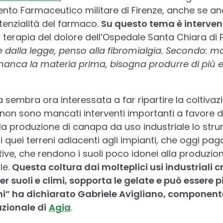
imento Farmaceutico militare di Firenze, anche se 
otenzialità del farmaco.
Su questo tema è interven
i terapia del dolore dell’Ospedale Santa Chiara di P
dalla legge, penso alla fibromialgia. Secondo: molt
 manca la materia prima, bisogna produrre di più e f
ca sembra ora interessata a far ripartire la coltiva
e non sono mancati interventi importanti a favore di 
lla produzione di canapa da uso industriale lo stru
quei terreni adiacenti agli impianti, che oggi paga
tive, che rendono i suoli poco idonei alla produzion
le.
Questa coltura dai molteplici usi industriali 
per suoli e climi, sopporta le gelate e può essere 
ni” ha dichiarato Gabriele Avigliano, componente
zionale di
Agia
.