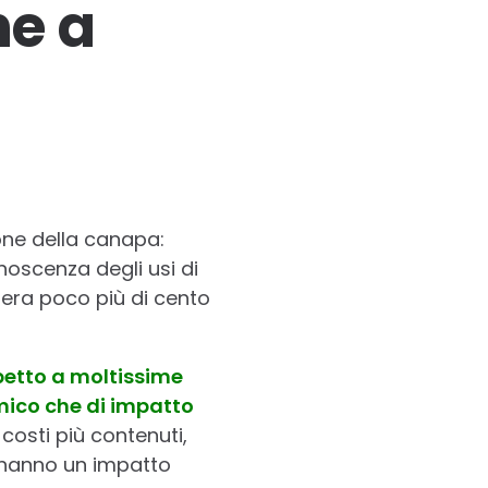
he a
ione della canapa:
noscenza degli usi di
 era poco più di cento
petto a moltissime
mico che di impatto
costi più contenuti,
e hanno un impatto