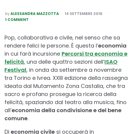
POSTED
by
ALESSANDRA MAZZOTTA
14 SETTEMBRE 2016
BY
1 COMMENT
Pop, collaborativa e civile, nel senso che sa
rendere felici le persone. È questa l’
economia
in cui farà incursione
Percorsi tra economia e
felicità
, una delle quattro sezioni dell’
ISAO
Festival
, in onda da settembre a novembre
tra Torino e Ivrea. XXIII edizione della rassegna
ideata dal Mutamento Zona Castalia, che tra
sacro e profano prosegue la ricerca della
felicità, spaziando dal teatro alla musica, fino
all’
economia della condivisione e del bene
comune
.
Di
economia civile
si occuperà in