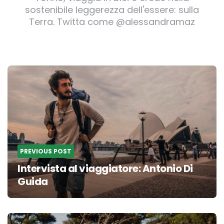
sostenibile leggerezza dell'essere: sulla
Terra. Twitta come @alessandramaz
Post
navigation
PREVIOUS POST
Intervista al viaggiatore: Antonio Di
Guida