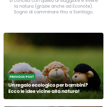
si concilia con quella di viaggiare e vivere
la natura (grazie anche ad Econote).
Sogno di camminare fino a Santiago.
Post
navigation
PREVIOUS POST
Un regalo ecologico per bambini?
Ecco le idee vicine alla natura!