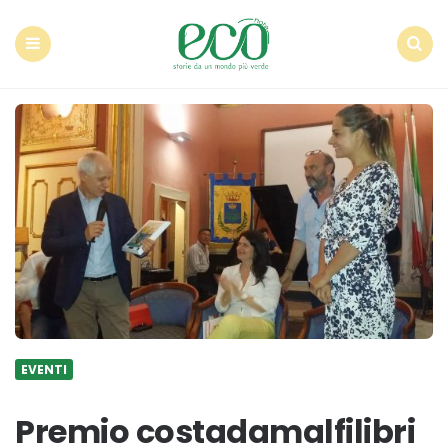
Econote
Menu
Search
EVENTI
Premio costadamalfilibri