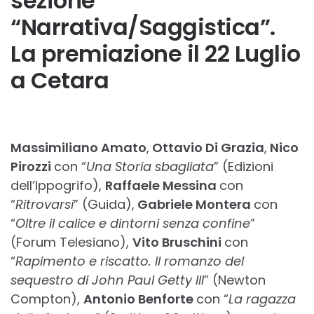
sezione
“Narrativa/Saggistica”.
La premiazione il 22 Luglio
a Cetara
Massimiliano Amato
,
Ottavio Di Grazia
,
Nico
Pirozzi
con “
Una Storia sbagliata
” (Edizioni
dell’Ippogrifo),
Raffaele Messina
con
“
Ritrovarsi
” (Guida),
Gabriele Montera
con
“
Oltre il calice e dintorni senza confine
”
(Forum Telesiano),
Vito Bruschini
con
“
Rapimento e riscatto. Il romanzo del
sequestro di John Paul Getty III
” (Newton
Compton),
Antonio Benforte
con “
La ragazza