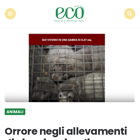
Econote
Menu
Search
ANIMALI
Orrore negli allevamenti