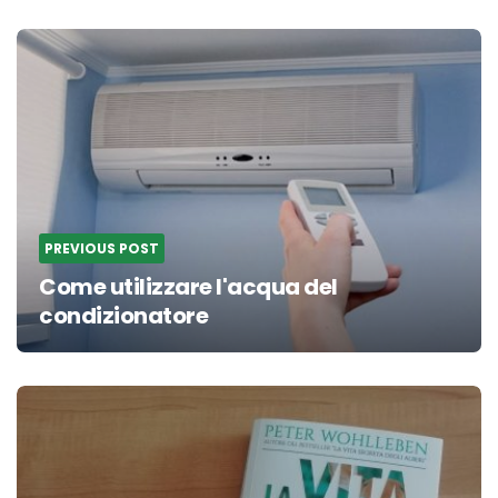
Post
navigation
PREVIOUS POST
Come utilizzare l'acqua del
condizionatore