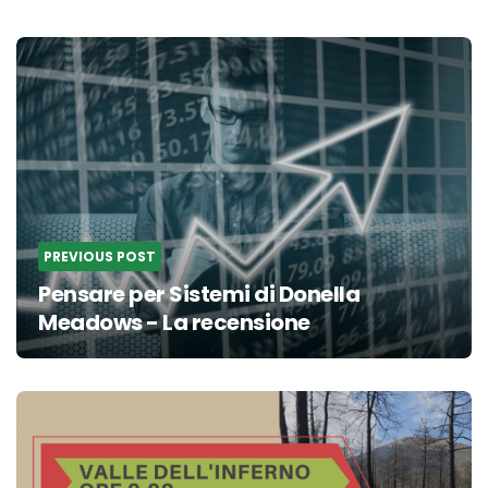
Post
navigation
PREVIOUS POST
Pensare per Sistemi di Donella
Meadows - La recensione