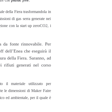
ltre che
plastic free
.
tale della Fiera trasformandola in
issioni di gas serra generate nei
azione con la start up zeroCO2, i
ta da fonte rinnovabile. Per
off dell’Enea che eseguirà il
tura della Fiera. Saranno, ad
ei rifiuti generati nel corso
 il materiale utilizzato per
ate le dimensioni di Maker Faire
co ed ambientale, per il quale è