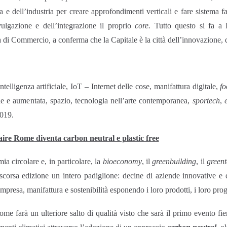
 e dell’industria per creare approfondimenti verticali e fare sistema 
vulgazione e dell’integrazione il proprio
core.
Tutto questo si fa a
ra di Commercio
,
a conferma che la Capitale è la città dell’innovazione, d
telligenza artificiale, IoT – Internet delle cose, manifattura digitale,
fo
tuale e aumentata, spazio, tecnologia nell’arte contemporanea,
sportech
,
2019.
re Rome diventa carbon neutral e plastic free
a circolare e, in particolare, la
bioeconomy
, il
greenbuilding
, il
green
corsa edizione un intero padiglione: decine di aziende innovative e d
esa, manifattura e sostenibilità esponendo i loro prodotti, i loro proget
e farà un ulteriore salto di qualità visto che sarà il primo evento fier