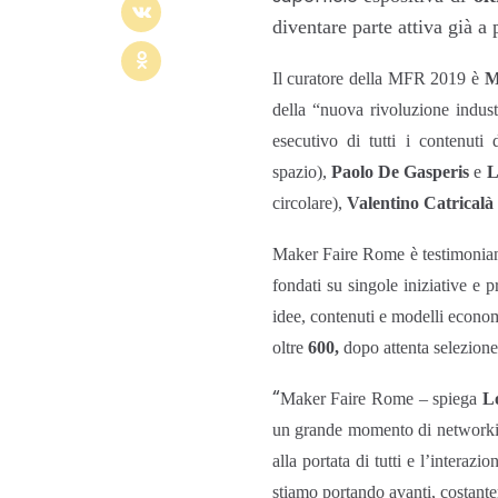
diventare parte attiva già a
Il curatore della MFR 2019 è
M
della “nuova rivoluzione indus
esecutivo di tutti i contenut
spazio),
Paolo De Gasperis
e
L
circolare),
Valentino Catricalà
Maker Faire Rome è testimonianza
fondati su singole iniziative e p
idee, contenuti e modelli econom
oltre
600,
dopo attenta selezione
“
Maker Faire Rome – spiega
L
un grande momento di networking
alla portata di tutti e l’interaz
stiamo portando avanti, costante