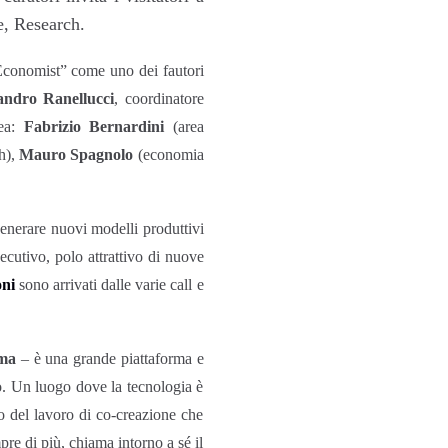
e, Research.
 Economist” come uno dei fautori
andro Ranellucci
, coordinatore
rea:
Fabrizio Bernardini
(area
h),
Mauro Spagnolo
(economia
generare nuovi modelli produttivi
secutivo, polo attrattivo di nuove
oni
sono arrivati dalle varie call e
oma
– è una grande piattaforma e
o. Un luogo dove la tecnologia è
tto del lavoro di co-creazione che
re di più, chiama intorno a sé il