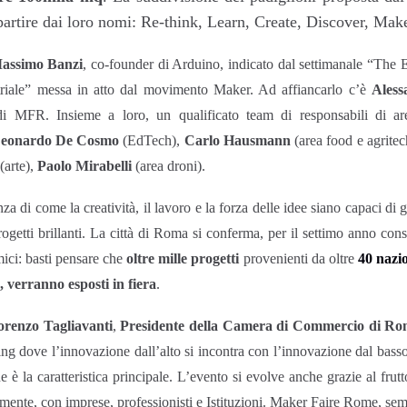
 partire dai loro nomi: Re-think, Learn, Create, Discover, Mak
assimo Banzi
, co-founder di Arduino, indicato dal settimanale “The
triale” messa in atto dal movimento Maker. Ad affiancarlo c’è
Aless
i di MFR. Insieme a loro, un qualificato team di responsabili di a
eonardo De Cosmo
(EdTech),
Carlo Hausmann
(area food e agritec
(arte),
Paolo Mirabelli
(area droni).
 di come la creatività, il lavoro e la forza delle idee siano capaci di 
rogetti brillanti. La città di Roma si conferma, per il settimo anno con
ici: basti pensare che
oltre mille progetti
provenienti da oltre
40 nazi
, verranno esposti in fiera
.
orenzo Tagliavanti
,
Presidente della Camera di Commercio di R
 dove l’innovazione dall’alto si incontra con l’innovazione dal bass
ione è la caratteristica principale. L’evento si evolve anche grazie al fru
mente, con imprese, professionisti e Istituzioni. Maker Faire Rome, semp