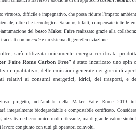
amenti climatici attraverso l’adozione di un approccio
carbon neutral
, o
so virtuoso, difficile e impegnativo, che possa ridurre l’impatto ambien
ntale, oltre che tecnologico. Saranno, infatti, compensate tutte le em
a piantumazione del
bosco Maker Faire
realizzato grazie alla collabor
 tracciati con un
code
e un sistema di georeferenziazione.
oltre, sarà utilizzata unicamente energia certificata prodot
er Faire Rome Carbon Free
” è stato incaricato uno spin 
ativo e qualitativo, delle emissioni generate nei giorni di aper
ti relativi ai consumi energetici, idrici, dei trasporti, e d
oso progetto, nell’ambito della Maker Faire Rome 2019 tutto
arà integralmente biodegradabile e compostabile certificato. Consider
rganizzativo ed economico molto rilevante, ma di grande valore simboli
 lavoro congiunto con tutti gli operatori coinvolti.