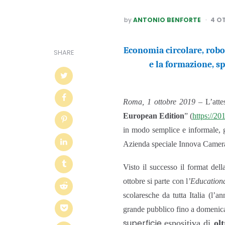
POSTED
by
ANTONIO BENFORTE
4 O
BY
Economia circolare, roboti
SHARE
e la formazione, s
Roma, 1 ottobre 2019
– L’atte
European Edition
” (
https://20
in modo semplice e informale, g
Azienda speciale Innova Camer
Visto il successo il format dell
ottobre si parte con l
’Education
scolaresche da tutta Italia (l’
grande pubblico fino a domenica
superficie
espositiva di
ol