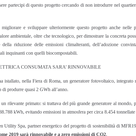
ssere partecipi di questo progetto cercando di non introdurre nel quartiere
gliorare e sviluppare ulteriormente questo progetto anche nelle pr
lore ambientale, oltre che tecnologico, per dimostrare la concreta possib
 della riduzione delle emissioni climalteranti, dell’adozione convint
iali inquinanti con quelli biocompostabili.
LETTRICA CONSUMATA SARA’ RINNOVABILE
 istallato, nella Fiera di Roma, un generatore fotovoltaico, integrato
o di produrre quasi 2 GWh all’anno.
un rilevante primato: si trattava del più grande generatore al mondo, p
888.788 kWh, evitando emissioni in atmosfera per circa 8.454 tonnellat
n Utility Spa, partner energetico del progetto di sostenibilità di MFR1
e 2019 sarà rinnovabile e a zero emissioni di CO2
.