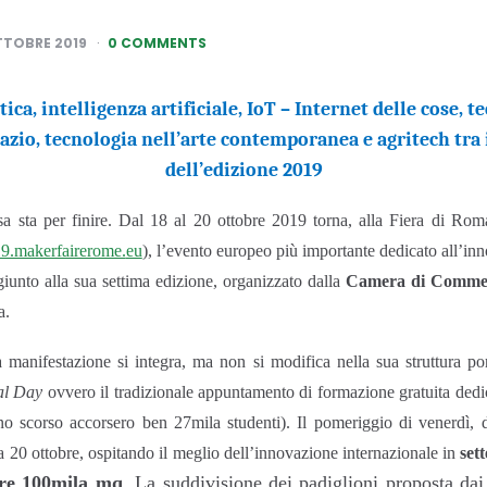
TTOBRE 2019
0 COMMENTS
ca, intelligenza artificiale, IoT – Internet delle cose, 
pazio, tecnologia nell’arte contemporanea e agritech tra 
dell’edizione 2019
sa sta per finire.
Dal 18 al 20 ottobre 2019 torna, alla Fiera di Rom
19.makerfairerome.
eu
), l’evento europeo più importante dedicato all’in
iunto alla sua settima edizione, organizzato dalla
Camera di Commer
a.
a manifestazione si integra, ma non si modifica nella sua struttura po
al Day
ovvero il tradizionale appuntamento di formazione gratuita dedica
anno scorso accorsero ben 27mila studenti). Il pomeriggio di venerdì, 
 20 ottobre, ospitando il meglio dell’innovazione internazionale in
set
tre 100mila mq
. La suddivisione dei padiglioni
proposta dai 