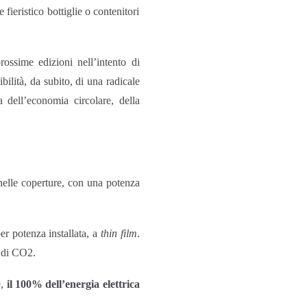
 fieristico bottiglie o contenitori
ossime edizioni nell’intento di
ilità, da subito, di una radicale
a dell’economia circolare, della
 nelle coperture, con una potenza
er potenza installata, a
thin film
.
e di CO2.
9,
il 100% dell’energia elettrica