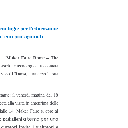
tecnologie per l’educazione
i temi protagonisti
a, “
Maker Faire Rome – The
novazione tecnologica, raccontata
cio di Roma
, attraverso la sua
rtante: il venerdì mattina del 18
ta alla visita in anteprima delle
dalle 14, Maker Faire si apre al
a tema per una
te padiglioni
curatori invita i visitatori a