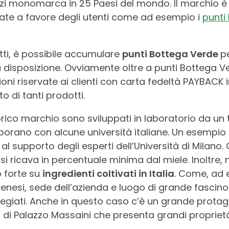
gozi monomarca in 25 Paesi del mondo. Il marchio è
ate a favore degli utenti come ad esempio i
punti
tti, è possibile accumulare
punti Bottega Verde
p
a disposizione. Ovviamente oltre a punti Bottega V
ioni riservate ai clienti con carta fedeltà PAYBACK
o di tanti prodotti.
orico marchio sono sviluppati in laboratorio da un
orano con alcune università italiane. Un esempio 
e al supporto degli esperti dell’Università di Milano
si ricava in percentuale minima dal miele. Inoltre, n
 forte su
ingredienti coltivati in Italia
. Come, ad 
 senesi, sede dell’azienda e luogo di grande fascino
regiati. Anche in questo caso c’è un grande protago
i di Palazzo Massaini che presenta grandi propriet