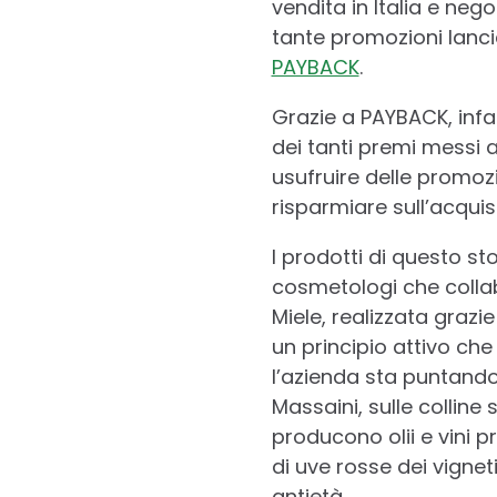
vendita in Italia e ne
tante promozioni lanci
PAYBACK
.
Grazie a PAYBACK, infa
dei tanti premi messi 
usufruire delle promoz
risparmiare sull’acquist
I prodotti di questo st
cosmetologi che collab
Miele, realizzata grazi
un principio attivo che 
l’azienda sta puntando
Massaini, sulle colline
producono olii e vini p
di uve rosse dei vignet
antietà.