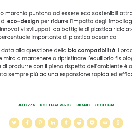
sto marchio puntano ad essere eco sostenibili attr
 di
eco-design
per ridurre l’impatto degli imballa
innovativi sviluppati da bottiglie di plastica rici
ercentuale importante di plastica oceanica.
 data alla questione della
bio compatibilità
. I pr
mira a mantenere o ripristinare l’equilibrio fisiolog
di produrre con il pieno rispetto dell’ambiente è a
ta sempre più ad una espansione rapida ed effic
BELLEZZA
BOTTEGA VERDE
BRAND
ECOLOGIA