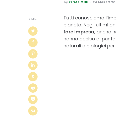
POSTED
by
REDAZIONE
24 MARZO 20
BY
Tutti conosciamo l’imp
SHARE
pianeta. Negli ultimi ann
fare impresa
, anche n
hanno deciso di punta
naturali e biologici per 