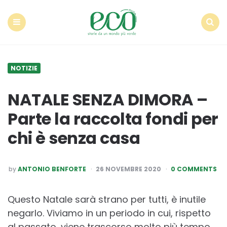
Econote
Menu
Search
NOTIZIE
NATALE SENZA DIMORA –
Parte la raccolta fondi per
chi è senza casa
POSTED
by
ANTONIO BENFORTE
26 NOVEMBRE 2020
0 COMMENTS
BY
Questo Natale sarà strano per tutti, è inutile
negarlo. Viviamo in un periodo in cui, rispetto
al passato, viene trascorso molto più tempo