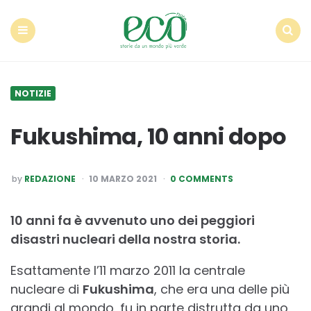
Econote
Menu
Search
NOTIZIE
Fukushima, 10 anni dopo
POSTED
by
REDAZIONE
10 MARZO 2021
0 COMMENTS
BY
10 anni fa è avvenuto uno dei peggiori
disastri nucleari della nostra storia.
Esattamente l’11 marzo 2011 la centrale
nucleare di
Fukushima
, che era una delle più
grandi al mondo, fu in parte distrutta da uno