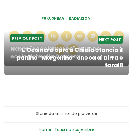
FUKUSHIMA
RADIAZIONI
PREVIOUS POST
NEXT POST
Nasce "FacciamoEco", gruppo
L’Oca nera apre a Chiaia e lancia il
ecologista alla Camera
panino “Mergellina” che sa di birra e
Post
taralli
navigation
Storie da un mondo più verde
Home
Turismo sostenibile