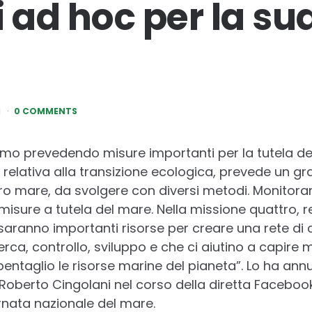
i ad hoc per la su
1
0 COMMENTS
amo prevedendo misure importanti per la tutela del
 relativa alla transizione ecologica, prevede un gr
ro mare, da svolgere con diversi metodi. Monitora
misure a tutela del mare. Nella missione quattro, rel
 saranno importanti risorse per creare una rete di 
cerca, controllo, sviluppo e che ci aiutino a capire
ntaglio le risorse marine del pianeta”. Lo ha annun
Roberto Cingolani nel corso della diretta Faceboo
rnata nazionale del mare.