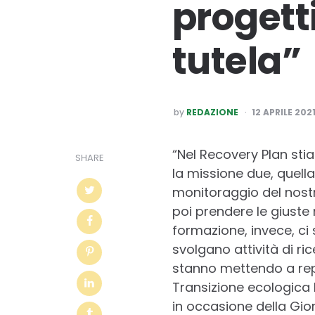
progett
tutela”
POSTED
by
REDAZIONE
12 APRILE 202
BY
“Nel Recovery Plan sti
SHARE
la missione due, quella
monitoraggio del nost
poi prendere le giuste 
formazione, invece, ci
svolgano attività di ri
stanno mettendo a repe
Transizione ecologica 
in occasione della Gio