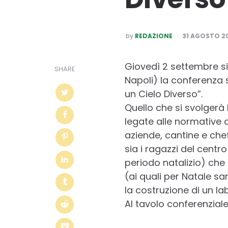
POSTED
by
REDAZIONE
31 AGOSTO 2
BY
Giovedì 2 settembre si 
SHARE
Napoli) la conferenza 
un Cielo Diverso”.
Quello che si svolgerà 
legate alle normative a
aziende, cantine e che
sia i ragazzi del centr
periodo natalizio) che
(ai quali per Natale sa
la costruzione di un la
Al tavolo conferenzial