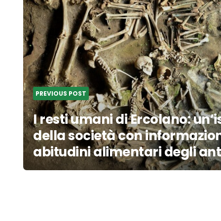
PREVIOUS POST
I resti umani di Ercolano: un
della società con informazion
abitudini alimentari degli an