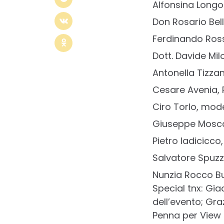
Alfonsina Longob
Don Rosario Bell
Ferdinando Ross
Dott. Davide Mil
Antonella Tizza
Cesare Avenia, 
Ciro Torlo, mode
Giuseppe Moscar
Pietro Iadicicco
Salvatore Spuzzo
Nunzia Rocco Bui
Special tnx: Gia
dell’evento; Gra
Penna per View 