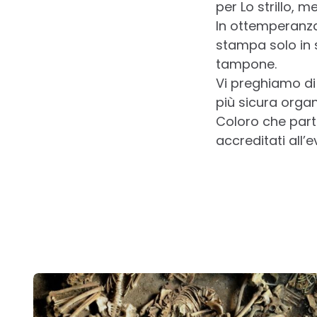
per Lo strillo, m
In ottemperanza
stampa solo in s
tampone.
Vi preghiamo di 
più sicura organ
Coloro che par
accreditati all’e
Post
navigation