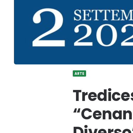
ARTE
Tredice
“Cenand
Diverso