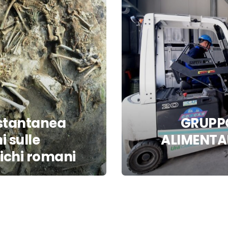
’istantanea
GRUPPO
i sulle
ALIMENTAR
tichi romani