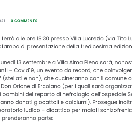
021
0 COMMENTS
terrà alle ore 18:30 presso Villa Lucrezio (via Tito 
stampa di presentazione della tredicesima edizio
lunedì 13 settembre a Villa Alma Plena sarà, nonosta
nti – Covid19, un evento da record, che coinvolger
f (stellati e non), che cucineranno con il comune o
o Don Orione di Ercolano (per i quali sarà organizza
 i bambini del reparto di nefrologia dell’ospedale
ranno donati giocattoli e dolciumi). Prosegue inoltr
boratorio ludico – didattico per malati schizofrenici
e prenderanno parte: