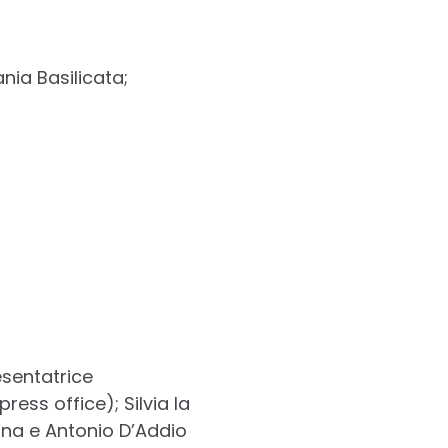
ia Basilicata;
esentatrice
ress office); Silvia la
ina e Antonio D’Addio