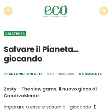
Econote
Menu
Search
CREATIVITÀ
Salvare il Pianeta…
giocando
POSTED
by
ANTONIO BENFORTE
5 OTTOBRE 2021
0 COMMENTS
BY
Zesty – The slow game, il nuovo gioco di
CreativaMente
Imparare a essere sostenibili giocando! È