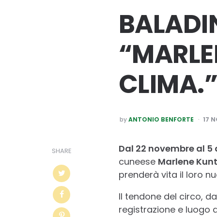
BALADI
“MARLE
CLIMA.
POSTED
by
ANTONIO BENFORTE
17 
BY
Dal 22 novembre al 5
SHARE
cuneese
Marlene Kunt
prenderà vita il loro n
Il tendone del circo, da
registrazione e luogo d