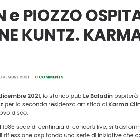
N e PIOZZO OSPIT
NE KUNTZ. KARM
”
NOVEMBRE 2021
0 COMMENTS
 dicembre 2021
, lo storico pub
Le Baladin
ospiterà 
z
per la seconda residenza artistica di
Karma Cli
uovo disco.
l 1986 sede di centinaia di concerti live, si trasfor
i riflessione ospitando una serie di iniziative che 