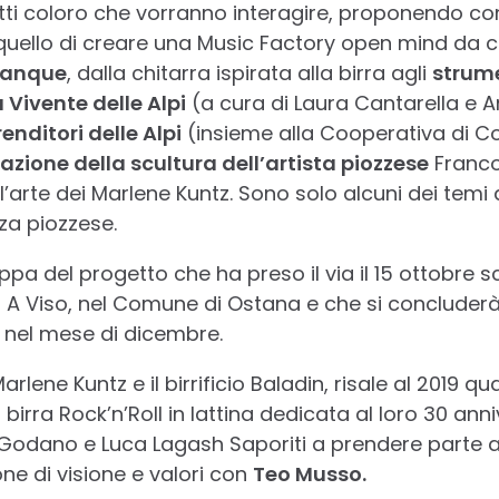
utti coloro che vorranno interagire, proponendo co
 quello di creare una Music Factory open mind da cui
tanque
, dalla chitarra ispirata alla birra agli
strume
 Vivente delle Alpi
(a cura di Laura Cantarella e 
nditori delle Alpi
(insieme alla Cooperativa di C
azione della scultura dell’artista piozzese
Franco
ll’arte dei Marlene Kuntz. Sono solo alcuni dei temi 
za piozzese.
pa del progetto che ha preso il via il 15 ottobre sc
A Viso, nel Comune di Ostana e che si concluderà
 nel mese di dicembre.
arlene Kuntz e il birrificio Baladin, risale al 2019
birra Rock’n’Roll in lattina dedicata al loro 30 anniv
Godano e Luca Lagash Saporiti a prendere parte al
one di visione e valori con
Teo Musso.