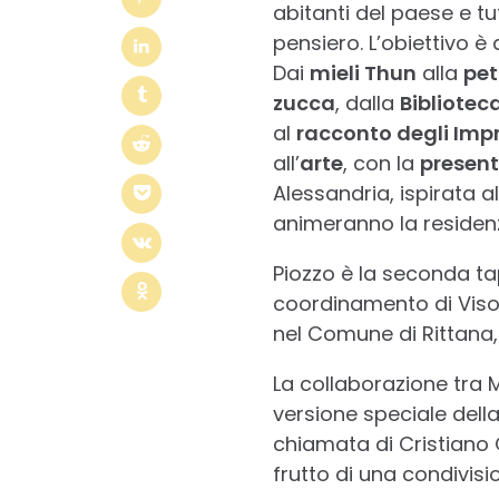
abitanti del paese e t
pensiero. L’obiettivo è
Dai
mieli Thun
alla
pe
zucca
, dalla
Biblioteca
al
racconto degli Impre
all’
arte
, con la
present
Alessandria, ispirata a
animeranno la residen
Piozzo è la seconda tap
coordinamento di Viso 
nel Comune di Rittana,
La collaborazione tra M
versione speciale della 
chiamata di Cristiano 
frutto di una condivisi