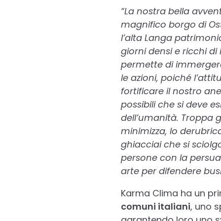
“La nostra bella avven
magnifico borgo di Ost
l’alta Langa patrimonio
giorni densi e ricchi di 
permette di immergerci 
le azioni, poiché l’att
fortificare il nostro a
possibili che si deve e
dell’umanità. Troppa 
minimizza, lo derubrica
ghiacciai che si sciolg
persone con la persuas
arte per difendere busi
Karma Clima ha un pri
comuni italiani
, uno s
garantendo loro uno sv