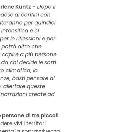
rlene Kuntz
–
Dopo il
paese ai confini con
piteranno per quindici
 intensifica e ci
r le riflessioni e per
n potrà altro che
ar capire a più persone
 da chi decide le sorti
 climatico, lo
enze, basti pensare ai
: allertare queste
 narrazioni create ad
 persone di tre piccoli
re vivi i territori
nsenta la sopravvivenza