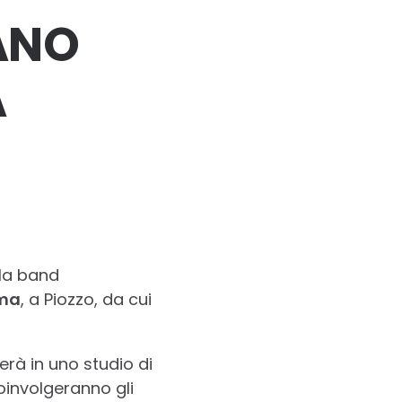
ANO
A
la band
ma
, a Piozzo, da cui
merà in uno studio di
coinvolgeranno gli