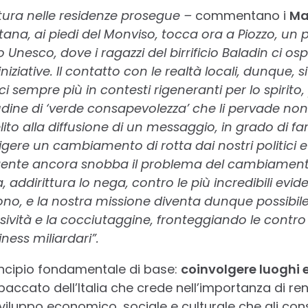
tura nelle residenze prosegue –
commentano i
Ma
ana, ai piedi del Monviso, tocca ora a Piozzo, un 
 Unesco, dove i ragazzi del birrificio Baladin ci os
iniziative. Il contatto con le realtà locali, dunque, si
sempre più in contesti rigeneranti per lo spirito, pe
itudine di ‘verde consapevolezza’ che li pervade no
nelito alla diffusione di un messaggio, in grado di f
sigere un cambiamento di rotta dai nostri politici e
gente ancora snobba il problema del cambiamento
, addirittura lo nega, contro le più incredibili evid
ono, e la nostra missione diventa dunque possibile
ività e la cocciutaggine, fronteggiando le contro
ness miliardari”.
ncipio fondamentale di base:
coinvolgere luoghi e
paccato dell’Italia che crede nell’importanza di rende
iluppo economico, sociale e culturale che gli co