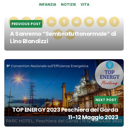
INFANZIA
NOTIZIE
VITA
PREVIOUS POST
A Sanremo “Sembratuttonormale”
di
Lino Blandizzi
Post
navigation
NEXT POST
TOP ENERGY 2023 Peschiera del Garda
11-12 Maggio 2023