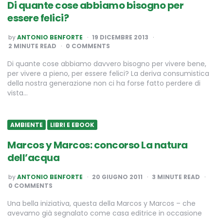
Di quante cose abbiamo bisogno per
essere felici?
POSTED
by
ANTONIO BENFORTE
19 DICEMBRE 2013
BY
2
MINUTE READ
0 COMMENTS
Di quante cose abbiamo davvero bisogno per vivere bene,
per vivere a pieno, per essere felici? La deriva consumistica
della nostra generazione non ci ha forse fatto perdere di
vista…
AMBIENTE
LIBRI E EBOOK
Marcos y Marcos: concorso La natura
dell’acqua
POSTED
by
ANTONIO BENFORTE
20 GIUGNO 2011
3
MINUTE READ
BY
0 COMMENTS
Una bella iniziativa, questa della Marcos y Marcos – che
avevamo già segnalato come casa editrice in occasione