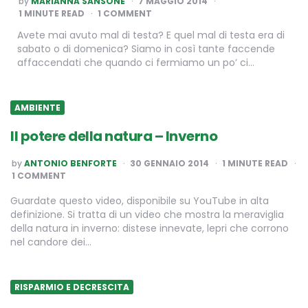
by
MARIANNA SANSONE
7 MAGGIO 2014
BY
1
MINUTE READ
1 COMMENT
Avete mai avuto mal di testa? E quel mal di testa era di
sabato o di domenica? Siamo in così tante faccende
affaccendati che quando ci fermiamo un po’ ci…
AMBIENTE
Il potere della natura – Inverno
POSTED
by
ANTONIO BENFORTE
30 GENNAIO 2014
1
MINUTE READ
BY
1 COMMENT
Guardate questo video, disponibile su YouTube in alta
definizione. Si tratta di un video che mostra la meraviglia
della natura in inverno: distese innevate, lepri che corrono
nel candore dei…
RISPARMIO E DECRESCITA