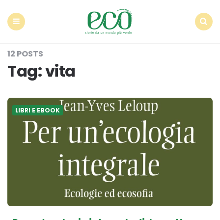
Econote
Menu
Search
12 POSTS
Tag:
vita
LIBRI E EBOOK