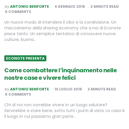
POSTED
by
ANTONIO BENFORTE
4 GENNAIO 2016
2
MINUTE READ
BY
0 COMMENTS
Un nuovo modo di intendere il cibo e la condivisione. Un
meccanismo della sharing economy che a noi di Econote
piace tanto. Un semplice tentativo di conoscere nuove
culture, buona…
ECONOTE PRESENTA
Come combattere l’inquinamento nelle
nostre case e vivere felici
POSTED
by
ANTONIO BENFORTE
10 LUGLIO 2015
2
MINUTE READ
BY
0 COMMENTS
Chi di noi non vorrebbe vivere in un luogo salutare?
Servirebbe a stare bene, sotto tutti i punti di vista. La casa è
il luogo in cui passiamo gran parte…