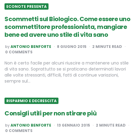
ECONOTE PRESENTA
Scommetti sul Biologico. Come essere uno
scommettitore professionista, mangiare
bene ed avere uno stile di vita sano
POSTED
by
ANTONIO BENFORTE
8 GIUGNO 2015
2
MINUTE READ
BY
0 COMMENTS
Non è certo facile per alcuni riuscire a mantenere uno stile
di vita sano. Soprattutto se si praticano determinati lavori
alle volte stressanti, difficili, fatti di continue variazioni,
sempre sul…
RISPARMIO E DECRESCITA
Consigli utili per non stirare più
POSTED
by
ANTONIO BENFORTE
13 GENNAIO 2015
2
MINUTE READ
BY
0 COMMENTS