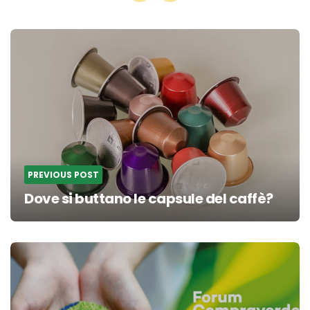
Post
navigation
PREVIOUS POST
Dove si buttano le capsule del caffè?