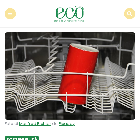
Econote
Menu
Search
Foto di
Manfred Richter
da
Pixabay
SOSTENIBILITÀ