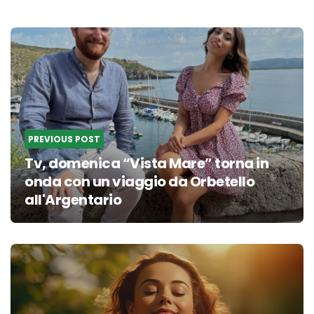
Post
navigation
PREVIOUS POST
Tv, domenica “Vista Mare” torna in
onda con un viaggio da Orbetello
all'Argentario