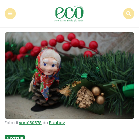
Econote
Menu
Search
Foto di
sara150578
da
Pixabay
NOTIZIE