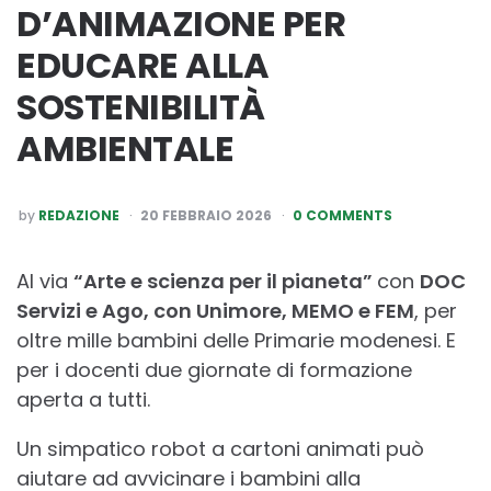
D’ANIMAZIONE PER
EDUCARE ALLA
SOSTENIBILITÀ
AMBIENTALE
POSTED
by
REDAZIONE
20 FEBBRAIO 2026
0 COMMENTS
BY
Al via
“Arte e scienza per il pianeta”
con
DOC
Servizi e Ago, con Unimore, MEMO e FEM
, per
oltre mille bambini delle Primarie modenesi. E
per i docenti due giornate di formazione
aperta a tutti.
Un simpatico robot a cartoni animati può
aiutare ad avvicinare i bambini alla