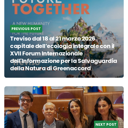
navigation
PREVIOUS POST
Treviso dal 18 al 21 marzo 2026
capitale dell’ecologia integrale con il
XVII Forum Internazionale
dell'Informazione per la Salvaguardia
della Natura di Greenaccord
NEXT POST