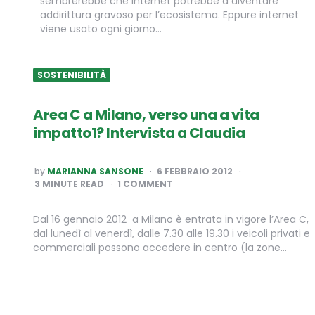
sembrerebbe che internet potrebbe a diventare
addirittura gravoso per l’ecosistema. Eppure internet
viene usato ogni giorno…
SOSTENIBILITÀ
Area C a Milano, verso una a vita
impatto1? Intervista a Claudia
POSTED
by
MARIANNA SANSONE
6 FEBBRAIO 2012
BY
3
MINUTE READ
1 COMMENT
Dal 16 gennaio 2012 a Milano è entrata in vigore l’Area C,
dal lunedì al venerdì, dalle 7.30 alle 19.30 i veicoli privati e
commerciali possono accedere in centro (la zone…