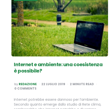
Internet e ambiente: una coesistenza
è possibile?
POSTED
by
REDAZIONE
22 LUGLIO 2019
2
MINUTE READ
BY
0 COMMENTS
Internet potrebbe essere dannoso per l’ambiente.
Secondo quanto emerge dallo studio di Rete clima,