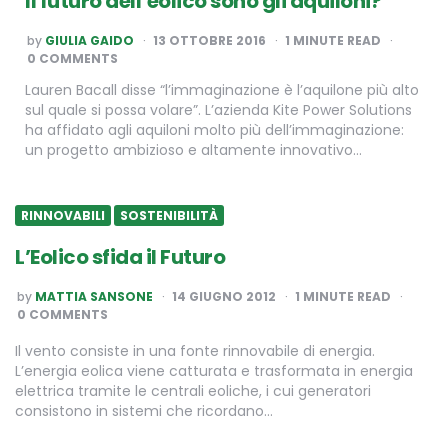
Il futuro dell’eolico sono gli aquiloni?
POSTED
by
GIULIA GAIDO
13 OTTOBRE 2016
1
MINUTE READ
BY
0 COMMENTS
Lauren Bacall disse “l’immaginazione è l’aquilone più alto
sul quale si possa volare”. L’azienda Kite Power Solutions
ha affidato agli aquiloni molto più dell’immaginazione:
un progetto ambizioso e altamente innovativo…
RINNOVABILI
SOSTENIBILITÀ
L’Eolico sfida il Futuro
POSTED
by
MATTIA SANSONE
14 GIUGNO 2012
1
MINUTE READ
BY
0 COMMENTS
Il vento consiste in una fonte rinnovabile di energia.
L’energia eolica viene catturata e trasformata in energia
elettrica tramite le centrali eoliche, i cui generatori
consistono in sistemi che ricordano…