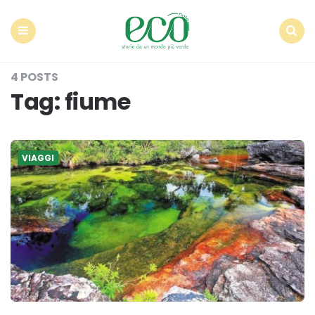
Econote
Menu
Search
4 POSTS
Tag:
fiume
VIAGGI