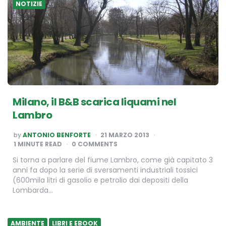
NOTIZIE
Milano, il B&B scarica liquami nel
Lambro
POSTED
by
ANTONIO BENFORTE
21 MARZO 2013
BY
1
MINUTE READ
0 COMMENTS
Si torna a parlare del fiume Lambro, come già capitato 3
anni fa dopo la serie di sversamenti industriali tossici
(600mila litri di gasolio e petrolio dai depositi della
Lombarda…
AMBIENTE
LIBRI E EBOOK