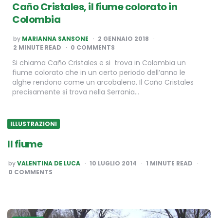
Caño Cristales, il fiume colorato in
Colombia
POSTED
by
MARIANNA SANSONE
2 GENNAIO 2018
BY
2
MINUTE READ
0 COMMENTS
Si chiama Caño Cristales e si trova in Colombia un
fiume colorato che in un certo periodo dell’anno le
alghe rendono come un arcobaleno. Il Caño Cristales
precisamente si trova nella Serrania…
ILLUSTRAZIONI
Il fiume
POSTED
by
VALENTINA DE LUCA
10 LUGLIO 2014
1
MINUTE READ
BY
0 COMMENTS