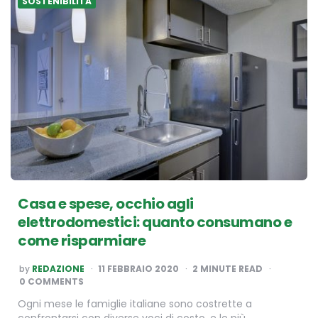
SOSTENIBILITÀ
Casa e spese, occhio agli
elettrodomestici: quanto consumano e
come risparmiare
POSTED
by
REDAZIONE
11 FEBBRAIO 2020
2
MINUTE READ
BY
0 COMMENTS
Ogni mese le famiglie italiane sono costrette a