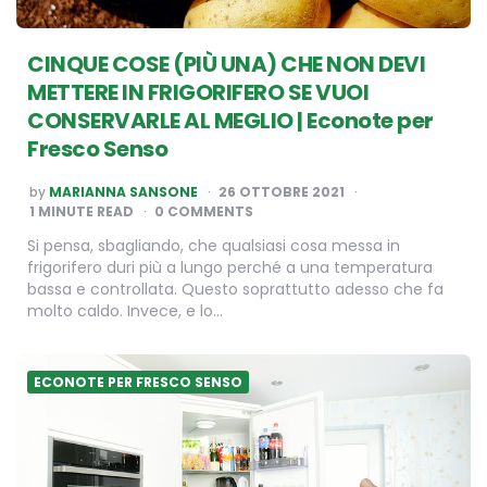
CINQUE COSE (PIÙ UNA) CHE NON DEVI
METTERE IN FRIGORIFERO SE VUOI
CONSERVARLE AL MEGLIO | Econote per
Fresco Senso
POSTED
by
MARIANNA SANSONE
26 OTTOBRE 2021
BY
1
MINUTE READ
0 COMMENTS
Si pensa, sbagliando, che qualsiasi cosa messa in
frigorifero duri più a lungo perché a una temperatura
bassa e controllata. Questo soprattutto adesso che fa
molto caldo. Invece, e lo…
ECONOTE PER FRESCO SENSO