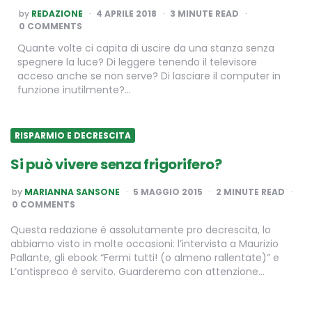
POSTED
by
REDAZIONE
4 APRILE 2018
3
MINUTE READ
BY
0 COMMENTS
Quante volte ci capita di uscire da una stanza senza
spegnere la luce? Di leggere tenendo il televisore
acceso anche se non serve? Di lasciare il computer in
funzione inutilmente?…
RISPARMIO E DECRESCITA
Si può vivere senza frigorifero?
POSTED
by
MARIANNA SANSONE
5 MAGGIO 2015
2
MINUTE READ
BY
0 COMMENTS
Questa redazione è assolutamente pro decrescita, lo
abbiamo visto in molte occasioni: l’intervista a Maurizio
Pallante, gli ebook “Fermi tutti! (o almeno rallentate)” e
L’antispreco è servito. Guarderemo con attenzione…