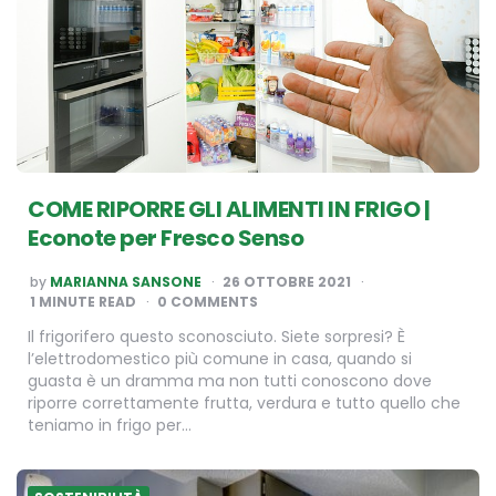
COME RIPORRE GLI ALIMENTI IN FRIGO |
Econote per Fresco Senso
POSTED
by
MARIANNA SANSONE
26 OTTOBRE 2021
BY
1
MINUTE READ
0 COMMENTS
Il frigorifero questo sconosciuto. Siete sorpresi? È
l’elettrodomestico più comune in casa, quando si
guasta è un dramma ma non tutti conoscono dove
riporre correttamente frutta, verdura e tutto quello che
teniamo in frigo per…