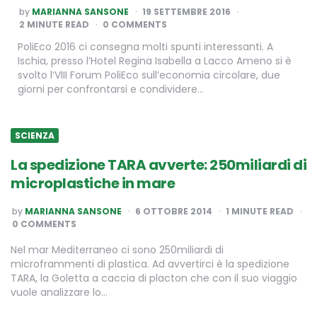
POSTED
by
MARIANNA SANSONE
19 SETTEMBRE 2016
BY
2
MINUTE READ
0 COMMENTS
PoliEco 2016 ci consegna molti spunti interessanti. A
Ischia, presso l’Hotel Regina Isabella a Lacco Ameno si è
svolto l‘VIII Forum PoliEco sull’economia circolare, due
giorni per confrontarsi e condividere…
SCIENZA
La spedizione TARA avverte: 250miliardi di
microplastiche in mare
POSTED
by
MARIANNA SANSONE
6 OTTOBRE 2014
1
MINUTE READ
BY
0 COMMENTS
Nel mar Mediterraneo ci sono 250miliardi di
microframmenti di plastica. Ad avvertirci è la spedizione
TARA, la Goletta a caccia di placton che con il suo viaggio
vuole analizzare lo…