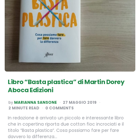
Libro “Basta plastica” di Martin Dorey
Aboca Edizioni
POSTED
by
MARIANNA SANSONE
27 MAGGIO 2019
BY
2
MINUTE READ
0 COMMENTS
In redazione è arrivato un piccolo e interessante libro
che in copertina riporta due cotton fioc incrociati e il
titolo “Basta plastica“. Cosa possiamo fare per fare
davvero la differenza…