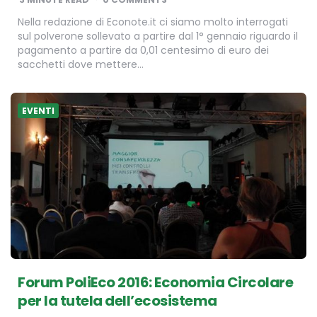
Nella redazione di Econote.it ci siamo molto interrogati
sul polverone sollevato a partire dal 1° gennaio riguardo il
pagamento a partire da 0,01 centesimo di euro dei
sacchetti dove mettere…
EVENTI
Forum PoliEco 2016: Economia Circolare
per la tutela dell’ecosistema