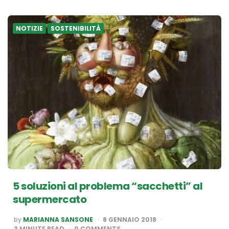
NOTIZIE
SOSTENIBILITÀ
5 soluzioni al problema “sacchetti” al
supermercato
POSTED
by
MARIANNA SANSONE
8 GENNAIO 2018
BY
3
MINUTE READ
0 COMMENTS