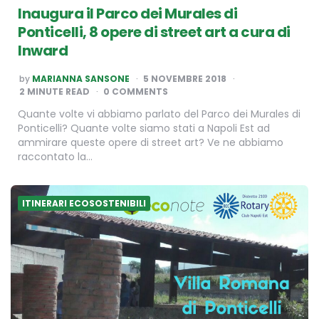
Inaugura il Parco dei Murales di
Ponticelli, 8 opere di street art a cura di
Inward
POSTED
by
MARIANNA SANSONE
5 NOVEMBRE 2018
BY
2
MINUTE READ
0 COMMENTS
Quante volte vi abbiamo parlato del Parco dei Murales di
Ponticelli? Quante volte siamo stati a Napoli Est ad
ammirare queste opere di street art? Ve ne abbiamo
raccontato la…
ITINERARI ECOSOSTENIBILI