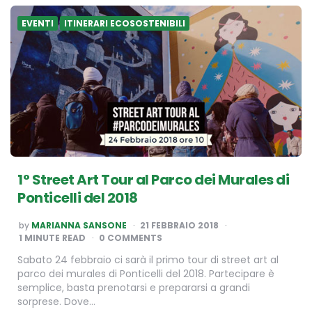
EVENTI
ITINERARI ECOSOSTENIBILI
1° Street Art Tour al Parco dei Murales di
Ponticelli del 2018
POSTED
by
MARIANNA SANSONE
21 FEBBRAIO 2018
BY
1
MINUTE READ
0 COMMENTS
Sabato 24 febbraio ci sarà il primo tour di street art al
parco dei murales di Ponticelli del 2018. Partecipare è
semplice, basta prenotarsi e prepararsi a grandi
sorprese. Dove…