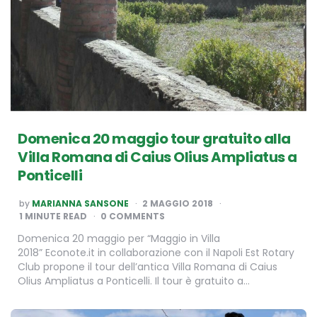
Domenica 20 maggio tour gratuito alla
Villa Romana di Caius Olius Ampliatus a
Ponticelli
POSTED
by
MARIANNA SANSONE
2 MAGGIO 2018
BY
1
MINUTE READ
0 COMMENTS
Domenica 20 maggio per “Maggio in Villa
2018” Econote.it in collaborazione con il Napoli Est Rotary
Club propone il tour dell’antica Villa Romana di Caius
Olius Ampliatus a Ponticelli. Il tour è gratuito a…