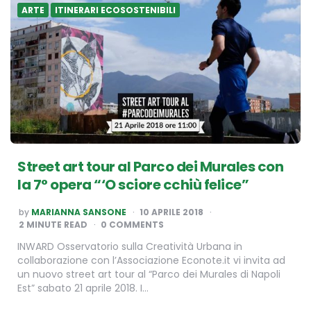
ARTE
ITINERARI ECOSOSTENIBILI
Street art tour al Parco dei Murales con
la 7° opera “‘O sciore cchiù felice”
POSTED
by
MARIANNA SANSONE
10 APRILE 2018
BY
2
MINUTE READ
0 COMMENTS
INWARD Osservatorio sulla Creatività Urbana in
collaborazione con l’Associazione Econote.it vi invita ad
un nuovo street art tour al “Parco dei Murales di Napoli
Est” sabato 21 aprile 2018. I…