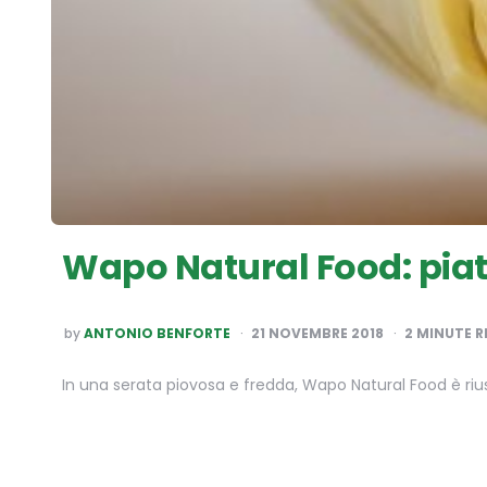
Wapo Natural Food: piatti
POSTED
by
ANTONIO BENFORTE
21 NOVEMBRE 2018
2
MINUTE R
BY
In una serata piovosa e fredda, Wapo Natural Food è riusc